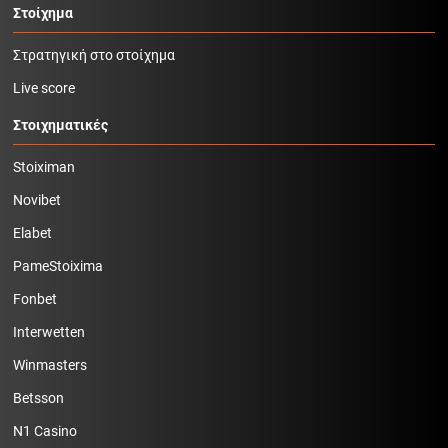
Στοίχημα
Στρατηγική στο στοίχημα
Live score
Στοιχηματικές
Stoiximan
Novibet
Elabet
PameStoixima
Fonbet
Interwetten
Winmasters
Betsson
N1 Casino