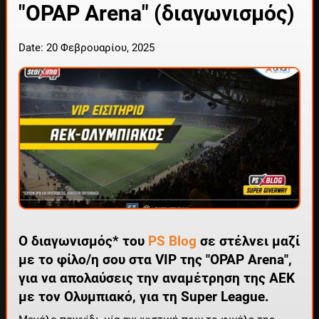
"OPAP Arena" (διαγωνισμός)
Date: 20 Φεβρουαρίου, 2025
Ο διαγωνισμός* του
PS Blog
σε στέλνει μαζί
με το φίλο/η σου στα VIP της "OPAP Arena",
για να απολαύσεις την αναμέτρηση της ΑΕΚ
με τον Ολυμπιακό, για τη Super League.