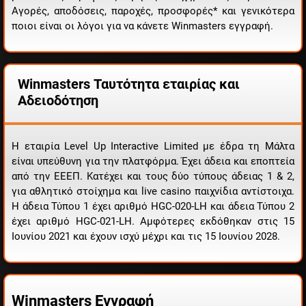
Αγορές, αποδόσεις, παροχές, προσφορές* και γενικότερα
ποιοι είναι οι λόγοι για να κάνετε Winmasters εγγραφή.
Winmasters Ταυτότητα εταιρίας και
Αδειοδότηση
Η εταιρία Level Up Interactive Limited με έδρα τη Μάλτα
είναι υπεύθυνη για την πλατφόρμα. Έχει άδεια και εποπτεία
από την ΕΕΕΠ. Κατέχει και τους δύο τύπους άδειας 1 & 2,
για αθλητικό στοίχημα και live casino παιχνίδια αντίστοιχα.
Η άδεια Τύπου 1 έχει αριθμό HGC-020-LH και άδεια Τύπου 2
έχει αριθμό HGC-021-LH. Αμφότερες εκδόθηκαν στις 15
Ιουνίου 2021 και έχουν ισχύ μέχρι και τις 15 Ιουνίου 2028.
Winmasters Εγγραφή