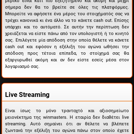
μερικό είναι κάτι πιο εξεζητημένο και ακόμη και μέχρι
σήμερα δεν θα το βρείτε σε όλες τις πλατφόρμες.
Μπορείτε να αφήσετε ένα μέρος του στοιχήματός σας να
τρέχει κανονικά κι ένα άλλο να το κάνετε cash out. Επίσης
υπάρχει και το αυτόματό. Σε αυτήν την περίπτωση δεν
χρειάζεται να είστε πάνω από τον υπολογιστή ή το κινητό
σας. Επιλέγετε μία απόδοση στην οποία θέλετε να κάνετε
cash out και εφόσον η εξέλιξη του αγώνα ωθήσει την
απόδοση προς τέτοια επίπεδα, το στοίχημά σας θα
εξαργυρωθεί ακόμη και αν δεν είστε εσείς μέσα στον
λογαριασμό σας.
Live Streaming
Είναι ίσως το μόνο τρανταχτό και αξιοσημείωτο
μειονέκτημα της winmasters. Η εταιρία δεν διαθέτει live
streaming. Αυτό σημαίνει ότι αν θέλετε να βλέπετε
ζωντανά την εξέλιξη του αγώνα πάνω στον οποίο έχετε