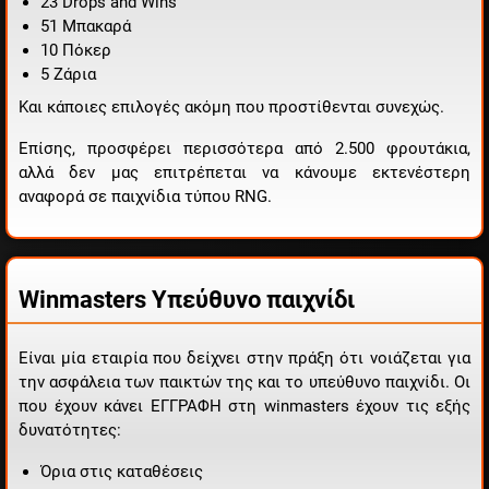
23 Drops and Wins
51 Μπακαρά
10 Πόκερ
5 Ζάρια
Και κάποιες επιλογές ακόμη που προστίθενται συνεχώς.
Επίσης, προσφέρει περισσότερα από 2.500 φρουτάκια,
αλλά δεν μας επιτρέπεται να κάνουμε εκτενέστερη
αναφορά σε παιχνίδια τύπου RNG.
Winmasters Υπεύθυνο παιχνίδι
Είναι μία εταιρία που δείχνει στην πράξη ότι νοιάζεται για
την ασφάλεια των παικτών της και το υπεύθυνο παιχνίδι. Οι
που έχουν κάνει ΕΓΓΡΑΦΗ στη winmasters έχουν τις εξής
δυνατότητες:
Όρια στις καταθέσεις