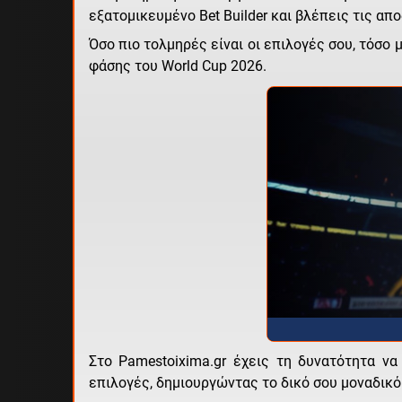
εξατομικευμένο Bet Builder και βλέπεις τις απ
Όσο πιο τολμηρές είναι οι επιλογές σου, τόσο 
φάσης του World Cup 2026.
Στο Pamestoixima.gr έχεις τη δυνατότητα να
επιλογές, δημιουργώντας το δικό σου μοναδικό