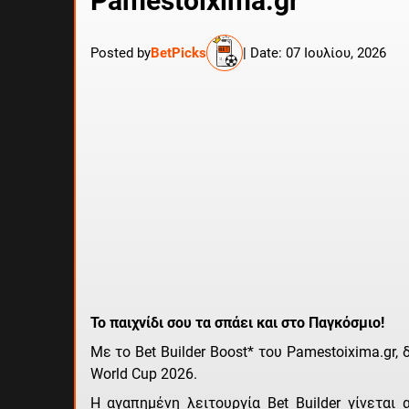
Pamestoixima.gr
Posted by
BetPicks
| Date: 07 Ιουλίου, 2026
Το παιχνίδι σου τα σπάει και στο Παγκόσμιο!
Με το Bet Builder Boost* του Pamestoixima.gr,
World Cup 2026.
Η αγαπημένη λειτουργία Bet Builder γίνεται