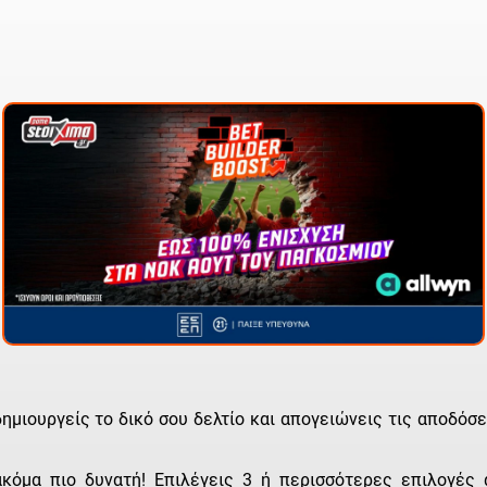
 δημιουργείς το δικό σου δελτίο και απογειώνεις τις αποδόσ
 ακόμα πιο δυνατή! Επιλέγεις 3 ή περισσότερες επιλογές 