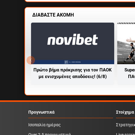
ΔΙΑΒΑΣΤΕ ΑΚΟΜΗ
Πρώτο βήμα πρόκρισης για τον ΠΑΟΚ
Supe
με ενισχυμένες αποδόσεις! (6/8)
ΠΑΟ
Προγνωστικά
Στοίχημα
Ισοπαλία ημέρας
Στρατηγι
Over 2.5 προγνωστικά
Live score