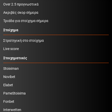
Over 2.5 προγνωστικά
Ακριβές σκορ σήμερα
Τριάδα για στοίχημα σήμερα
Στοίχημα
Στρατηγική στο στοίχημα
Live score
Στοιχηματικές
Stoiximan
Novibet
Elabet
PameStoixima
Fonbet
Interwetten