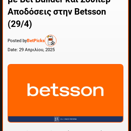
Αποδόσεις στην Betsson
(29/4)
Posted by
BetPicks
Date: 29 Απριλίου, 2025