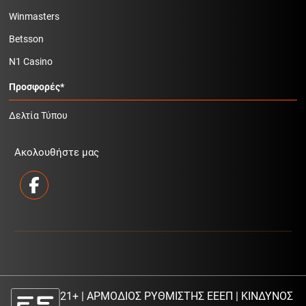
Winmasters
Betsson
N1 Casino
Προσφορές*
Δελτία Τύπου
Ακολουθήστε μας
21+ | ΑΡΜΟΔΙΟΣ ΡΥΘΜΙΣΤΗΣ ΕΕΕΠ | ΚΙΝΔΥΝΟΣ