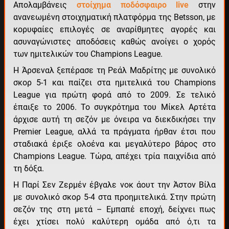
Απολαμβάνεις
στοίχημα ποδόσφαιρο live
στην
ΕΓΚΡΙΣΗ ΑΠΟ BETPICKS ΕΓΚΡΙΣΗ ΑΠΟ BETPICKS
ανανεωμένη στοιχηματική πλατφόρμα της Betsson, με
κορυφαίες επιλογές σε αναρίθμητες αγορές και
ασυναγώνιστες αποδόσεις καθώς ανοίγει ο χορός
των ημιτελικών του Champions League.
Η Άρσεναλ ξεπέρασε τη Ρεάλ Μαδρίτης με συνολικό
σκορ 5-1 και παίζει στα ημιτελικά του Champions
League για πρώτη φορά από το 2009. Σε τελικό
έπαιξε το 2006. Το συγκρότημα του Μίκελ Αρτέτα
άρχισε αυτή τη σεζόν με όνειρα να διεκδικήσει την
Premier League, αλλά τα πράγματα ήρθαν έτσι που
σταδιακά έριξε ολοένα και μεγαλύτερο βάρος στο
Champions League. Τώρα, απέχει τρία παιχνίδια από
τη δόξα.
Η Παρί Σεν Ζερμέν έβγαλε νοκ άουτ την Άστον Βίλα
με συνολικό σκορ 5-4 στα προημιτελικά. Στην πρώτη
σεζόν της στη μετά – Εμπαπέ εποχή, δείχνει πως
Βρέθηκε στοιχηματική με:
έχει χτίσει πολύ καλύτερη ομάδα από ό,τι τα