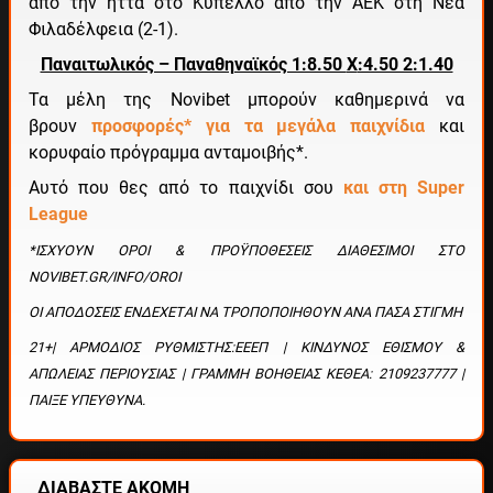
από την ήττα στο Κύπελλο από την ΑΕΚ στη Νέα
↪ΠΑΙΞΕ ΝΟΜΙΜΑ
Φιλαδέλφεια (2-1).
ΕΕΕΠ | 21+ | ΠΑΙΞΕ ΥΠΕΥΘΥΝΑ
Παναιτωλικός – Παναθηναϊκός 1:8.50
X
:4.50 2:1.40
Τα μέλη της Novibet μπορούν καθημερινά να
βρουν
προσφορές* για τα μεγάλα παιχνίδια
και
κορυφαίο πρόγραμμα ανταμοιβής*.
Αυτό που θες από το παιχνίδι σου
και στη Super
League
*ΙΣΧΥΟΥΝ ΟΡΟΙ & ΠΡΟΫΠΟΘΕΣΕΙΣ ΔΙΑΘΕΣΙΜΟΙ ΣΤΟ
NOVIBET.GR/INFO/OROI
ΟΙ ΑΠΟΔΟΣΕΙΣ ΕΝΔΕΧΕΤΑΙ ΝΑ ΤΡΟΠΟΠΟΙΗΘΟΥΝ ΑΝΑ ΠΑΣΑ ΣΤΙΓΜΗ
21+| ΑΡΜΟΔΙΟΣ ΡΥΘΜΙΣΤΗΣ:ΕΕΕΠ | ΚΙΝΔΥΝΟΣ ΕΘΙΣΜΟΥ &
ΑΠΩΛΕΙΑΣ ΠΕΡΙΟΥΣΙΑΣ | ΓΡΑΜΜΗ ΒΟΗΘΕΙΑΣ ΚΕΘΕΑ: 2109237777 |
ΠΑΙΞΕ ΥΠΕΥΘΥΝΑ.
ΔΙΑΒΑΣΤΕ ΑΚΟΜΗ