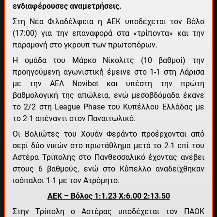
ενδιαφέρουσες αναμετρήσεις.
Στη Νέα Φιλαδέλφεια η ΑΕΚ υποδέχεται τον Βόλο
(17:00) για την επαναφορά στα «τρίποντα» και την
παραμονή στο γκρουπ των πρωτοπόρων.
Η ομάδα του Μάρκο Νίκολιτς (10 βαθμοί) την
προηγούμενη αγωνιστική έμεινε στο 1-1 στη Λάρισα
με την ΑΕΛ Novibet και υπέστη την πρώτη
βαθμολογική της απώλεια, ενώ μεσοβδόμαδα έκανε
το 2/2 στη League Phase του Κυπέλλου Ελλάδας με
το 2-1 απέναντι στον Παναιτωλικό.
ΕΓΚΡΙΣΗ ΑΠΟ BETPICKS ΕΓΚΡΙΣΗ ΑΠΟ BETPICKS
Οι Βολιώτες του Χουάν Φεράντο προέρχονται από
σερί δύο νικών στο πρωτάθλημα μετά το 2-1 επί του
Αστέρα Τρίπολης στο Πανθεσσαλικό έχοντας ανέβει
στους 6 βαθμούς, ενώ στο Κύπελλο αναδείχθηκαν
ισόπαλοι 1-1 με τον Ατρόμητο.
ΑΕΚ – Βόλος 1:1.23
X
:6.00 2:13.50
Στην Τρίπολη ο Αστέρας υποδέχεται τον ΠΑΟΚ