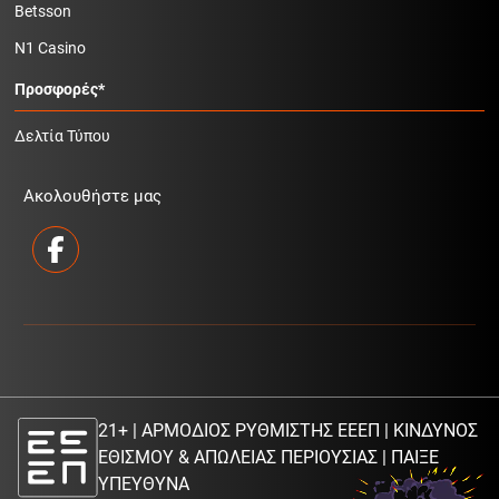
Betsson
N1 Casino
Προσφορές*
Δελτία Τύπου
Ακολουθήστε μας
21+ | ΑΡΜΟΔΙΟΣ ΡΥΘΜΙΣΤΗΣ ΕΕΕΠ | ΚΙΝΔΥΝΟΣ
ΕΘΙΣΜΟΥ & ΑΠΩΛΕΙΑΣ ΠΕΡΙΟΥΣΙΑΣ |
ΠΑΙΞΕ
ΥΠΕΥΘΥΝΑ