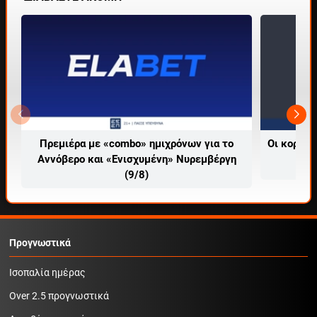
Πρεμιέρα με «combo» ημιχρόνων για το
Oι κορυφα
Αννόβερο και «Ενισχυμένη» Νυρεμβέργη
εν
(9/8)
Προγνωστικά
Ισοπαλία ημέρας
Over 2.5 προγνωστικά