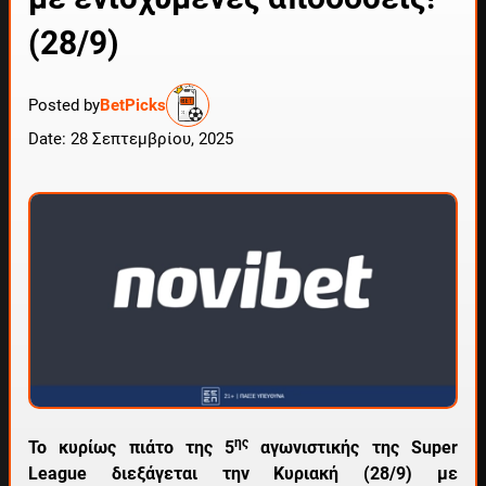
(28/9)
Posted by
BetPicks
Date: 28 Σεπτεμβρίου, 2025
ης
Το κυρίως πιάτο της 5
αγωνιστικής της Super
League διεξάγεται την Κυριακή (28/9) με