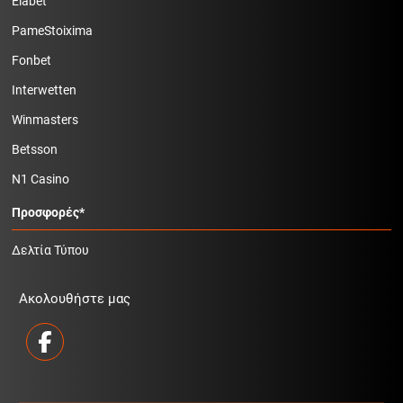
Elabet
PameStoixima
Fonbet
Interwetten
Winmasters
Betsson
N1 Casino
Προσφορές*
Δελτία Τύπου
Ακολουθήστε μας