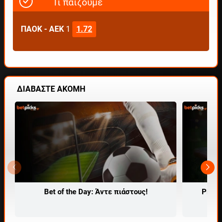
Τι παίζουμε
ΠΑΟΚ - ΑΕΚ
1
1.72
ΔΙΑΒΑΣΤΕ ΑΚΟΜΗ
Bet of the Day: Άντε πιάστους!
Pick&