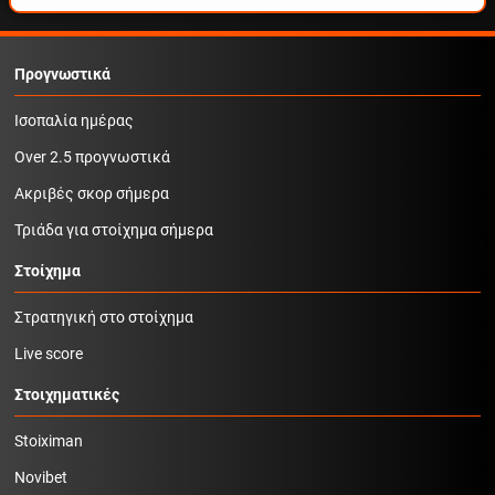
Προγνωστικά
Ισοπαλία ημέρας
Over 2.5 προγνωστικά
Ακριβές σκορ σήμερα
Τριάδα για στοίχημα σήμερα
Στοίχημα
Στρατηγική στο στοίχημα
Live score
Στοιχηματικές
Stoiximan
Novibet