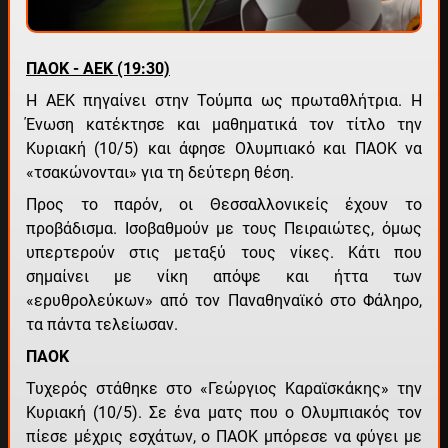
ΠΑΟΚ - ΑΕΚ (19:30)
Η ΑΕΚ πηγαίνει στην Τούμπα ως πρωταθλήτρια. Η
Ένωση κατέκτησε και μαθηματικά τον τίτλο την
ΕΓΚΡΙΣΗ ΑΠΟ BETPICKS ΕΓΚΡΙΣΗ ΑΠΟ BETPICKS
Κυριακή (10/5) και άφησε Ολυμπιακό και ΠΑΟΚ να
«τσακώνονται» για τη δεύτερη θέση.
Προς το παρόν, οι Θεσσαλλονικείς έχουν το
προβάδισμα. Ισοβαθμούν με τους Πειραιώτες, όμως
υπερτερούν στις μεταξύ τους νίκες. Κάτι που
σημαίνει με νίκη απόψε και ήττα των
«ερυθρολεύκων» από τον Παναθηναϊκό στο Φάληρο,
τα πάντα τελείωσαν.
ΠΑΟΚ
Τυχερός στάθηκε στο «Γεώργιος Καραϊσκάκης» την
Κυριακή (10/5). Σε ένα ματς που ο Ολυμπιακός τον
πίεσε μέχρις εσχάτων, ο ΠΑΟΚ μπόρεσε να φύγει με