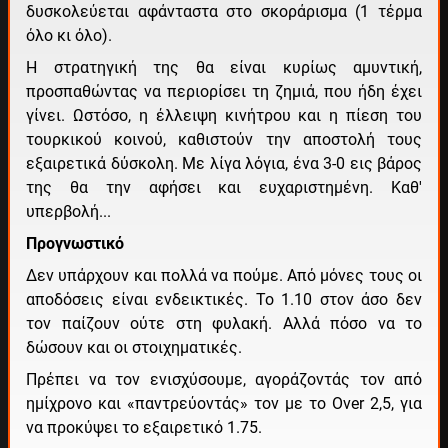
ΕΓΚΡΙΣΗ ΑΠΟ BETPICKS ΕΓΚΡΙΣΗ ΑΠΟ BETPICKS
δυσκολεύεται αφάνταστα στο σκοράρισμα (1 τέρμα
όλο κι όλο).
Βρέθηκε στοιχηματική με:
Η στρατηγική της θα είναι κυρίως αμυντική,
προσπαθώντας να περιορίσει τη ζημιά, που ήδη έχει
γίνει. Ωστόσο, η έλλειψη κινήτρου και η πίεση του
τουρκικού κοινού, καθιστούν την αποστολή τους
εξαιρετικά δύσκολη. Με λίγα λόγια, ένα 3-0 εις βάρος
της θα την αφήσει και ευχαριστημένη. Καθ'
υπερβολή...
Εύκολη εγγραφή
Προγνωστικό
Άμεση ταυτοποίηση
Δεν υπάρχουν και πολλά να πούμε. Από μόνες τους οι
Γρήγορες αναλήψεις
αποδόσεις είναι ενδεικτικές. Το 1.10 στον άσο δεν
τον παίζουν ούτε στη φυλακή. Αλλά πόσο να το
↪ΠΑΙΞΕ ΝΟΜΙΜΑ
δώσουν και οι στοιχηματικές.
ΕΕΕΠ | 21+ | ΠΑΙΞΕ ΥΠΕΥΘΥΝΑ
Πρέπει να τον ενισχύσουμε, αγοράζοντάς τον από
ημίχρονο και «παντρεύοντάς» τον με το Over 2,5, για
να προκύψει το εξαιρετικό 1.75.