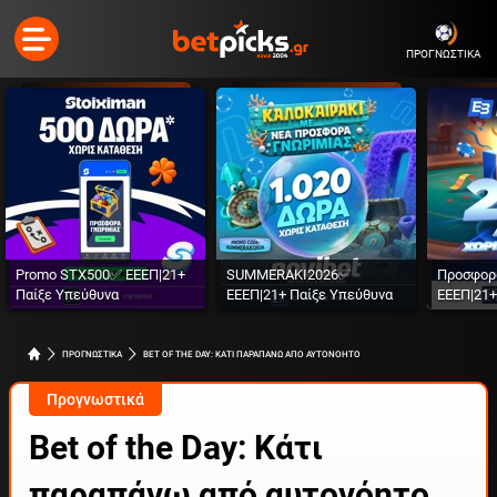
ΠΡΟΓΝΩΣΤΙΚΑ
Promo STX500✅ ΕΕΕΠ|21+
SUMMERAKI2026✅
Προσφορ
Παίξε Υπεύθυνα
ΕΕΕΠ|21+ Παίξε Υπεύθυνα
ΕΕΕΠ|21+
ΠΡΟΓΝΩΣΤΙΚΑ
BET OF THE DAY: ΚΑΤΙ ΠΑΡΑΠΑΝΩ ΑΠΟ ΑΥΤΟΝΟΗΤΟ
Προγνωστικά
Bet of the Day: Κάτι
παραπάνω από αυτονόητο