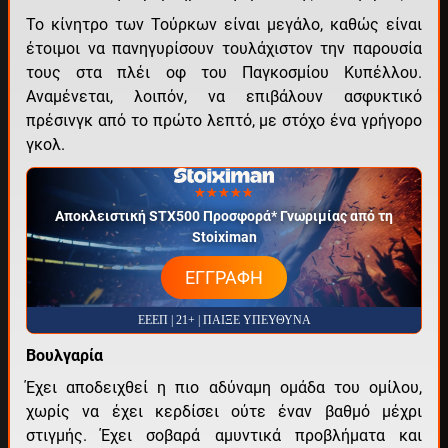
Το κίνητρο των Τούρκων είναι μεγάλο, καθώς είναι
έτοιμοι να πανηγυρίσουν τουλάχιστον την παρουσία
ΕΓΚΡΙΣΗ ΑΠΟ BETPICKS ΕΓΚΡΙΣΗ ΑΠΟ BETPICKS
τους στα πλέι οφ του Παγκοσμίου Κυπέλλου.
Αναμένεται, λοιπόν, να επιβάλουν ασφυκτικό
πρέσινγκ από το πρώτο λεπτό, με στόχο ένα γρήγορο
γκολ.
☆☆☆☆☆
★★★★★
Αποκλειστική STX500 Προσφορά* Γνωριμίας από τη
Stoiximan
EΓΓΡΑΦΗ
ΕΕΕΠ | 21+ | ΠΑΙΞΕ ΥΠΕΥΘΥΝΑ
Βουλγαρία
Έχει αποδειχθεί η πιο αδύναμη ομάδα του ομίλου,
χωρίς να έχει κερδίσει ούτε έναν βαθμό μέχρι
στιγμής. Έχει σοβαρά αμυντικά προβλήματα και