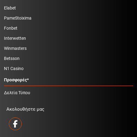
Elabet
PameStoixima
Fonbet
Interwetten
Winmasters
Betsson
N1 Casino
Προσφορές*
Δελτία Τύπου
Ακολουθήστε μας