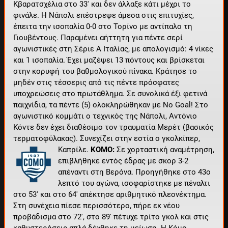
Κβαρατσχέλια στο 33' και δεν άλλαξε κάτι μέχρι το
φινάλε. Η Νάπολι επέστρεψε άμεσα στις επιτυχίες,
έπειτα την ισοπαλία 0-0 στο Τορίνο με αντίπαλο τη
Γιουβέντους. Παραμένει αήττητη για πέντε σερί
αγωνιστικές στη Σέριε Α Ιταλίας, με απολογισμό: 4 νίκες
και 1 ισοπαλία. Έχει μαζέψει 13 πόντους και βρίσκεται
στην κορυφή του βαθμολογικού πίνακα. Κράτησε το
μηδέν στις τέσσερις από τις πέντε πρόσφατες
υποχρεώσεις στο πρωτάθλημα. Σε συνολικά έξι φετινά
παιχνίδια, τα πέντε (5) ολοκληρώθηκαν με Nο Gοal! Στο
αγωνιστικό κομμάτι ο τεχνικός της Νάπολι, Αντόνιο
Κόντε δεν έχει διαθέσιμο τον τραυματία Μερέτ (βασικός
τερματοφύλακας). Συνεχίζει στην εστία ο γκολκίπερ,
Καπρίλε.
ΚΟΜΟ:
Σε χορταστική αναμέτρηση,
επιβλήθηκε εντός έδρας με σκορ 3-2
απέναντι στη Βερόνα. Προηγήθηκε στο 43ο
λεπτό του αγώνα, ισοφαρίστηκε με πέναλτι
στο 53' και στο 64' απέκτησε αριθμητικό πλεονέκτημα.
Στη συνέχεια πίεσε περισσότερο, πήρε εκ νέου
προβάδισμα στο 72', στο 89' πέτυχε τρίτο γκολ και στις