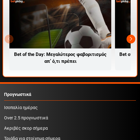
Bet of the Day: Μεγαλύτερος φαβοριτισμός
Bet of th
απ’ ό,τι πρέπει
Προγνωστικά
Ισοπαλία ημέρας
Over 2.5 προγνωστικά
Ακριβές σκορ σήμερα
Τριάδα για στοίχημα σήμερα