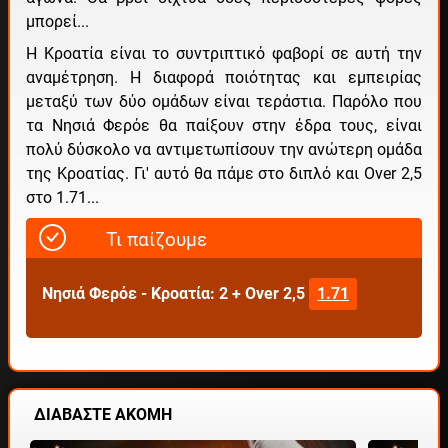
ΕΓΚΡΙΣΗ ΑΠΟ BETPICKS ΕΓΚΡΙΣΗ ΑΠΟ BETPICKS
μπορεί...
Η Κροατία είναι το συντριπτικό φαβορί σε αυτή την
αναμέτρηση. Η διαφορά ποιότητας και εμπειρίας
μεταξύ των δύο ομάδων είναι τεράστια. Παρόλο που
Εύκολη εγγραφή
τα Νησιά Φερόε θα παίξουν στην έδρα τους, είναι
Άμεση ταυτοποίηση
πολύ δύσκολο να αντιμετωπίσουν την ανώτερη ομάδα
Γρήγορες αναλήψεις
της Κροατίας. Γι' αυτό θα πάμε στο διπλό και Over 2,5
στο 1.71...
↪ΠΑΙΞΕ ΝΟΜΙΜΑ
Τι παίζουμε
ΕΕΕΠ | 21+ | ΠΑΙΞΕ ΥΠΕΥΘΥΝΑ
Νησιά Φερόε - Κροατία: 2 + Over 2,5
1.71
ΔΙΑΒΑΣΤΕ ΑΚΟΜΗ