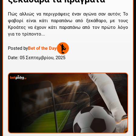
Πώς αλλιώς να περιγράψεις έναν αγώνα σαν αυτόν; Το
φαβορί είναι κάτι παραπάνω από ξεκάθαρο, με τους
Κροάτες να έχουν κάτι παραπάνω από τον πρώτο λόγο
για το τρίποντο...
Posted by
Bet of the Day
Date: 05 Σεπτεμβρίου, 2025