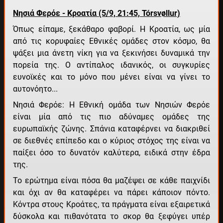
ΕΓΚΡΙΣΗ ΑΠΟ BETPICKS ΕΓΚΡΙΣΗ ΑΠΟ BETPICKS
Νησιά Φερόε - Κροατία (5/9, 21:45, Tórsvøllur)
Όπως είπαμε, ξεκάθαρο φαβορί. Η Κροατία, ως μία
από τις κορυφαίες Εθνικές ομάδες στον κόσμο, θα
ψάξει μια άνετη νίκη για να ξεκινήσει δυναμικά την
πορεία της. Ο αντίπαλος ιδανικός, οι συγκυρίες
ευνοϊκές και το μόνο που μένει είναι να γίνει το
αυτονόητο...
Νησιά Φερόε: Η Εθνική ομάδα των Νησιών Φερόε
είναι μία από τις πιο αδύναμες ομάδες της
ευρωπαϊκής ζώνης. Σπάνια καταφέρνει να διακριθεί
σε διεθνές επίπεδο και ο κύριος στόχος της είναι να
παίξει όσο το δυνατόν καλύτερα, ειδικά στην έδρα
της.
Το ερώτημα είναι πόσα θα μαζέψει σε κάθε παιχνίδι
και όχι αν θα καταφέρει να πάρει κάποιον πόντο.
Κόντρα στους Κροάτες, τα πράγματα είναι εξαιρετικά
δύσκολα και πιθανότατα το σκορ θα ξεφύγει υπέρ