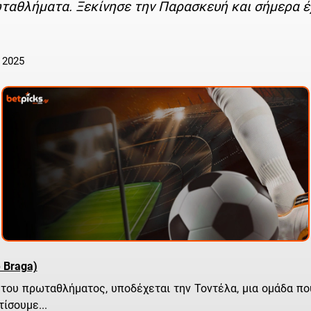
αθλήματα. Ξεκίνησε την Παρασκευή και σήμερα έχε
 2025
e Braga)
του πρωταθλήματος, υποδέχεται την Τοντέλα, μια ομάδα πο
τίσουμε...