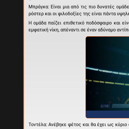
Μπράγκα: Είναι μια από τις πιο δυνατές ομάδ
ρόστερ και οι φιλοδοξίες της είναι πάντα υψηλ
Η ομάδα παίζει επιθετικό ποδόσφαιρο και είν
εμφατική νίκη, απέναντι σε έναν αδύναμο αντίπ
Τοντέλα: Ανέβηκε φέτος και θα έχει ως κύριο 