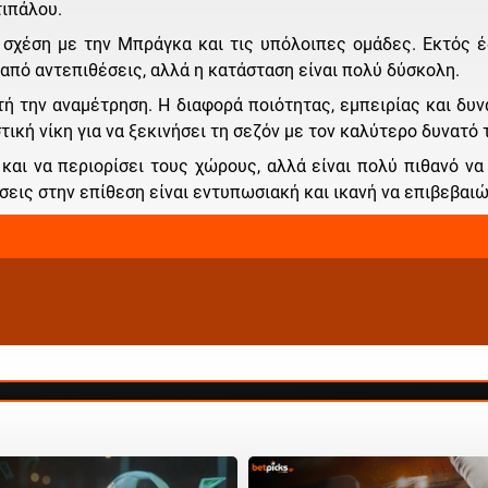
τιπάλου.
ε σχέση με την Μπράγκα και τις υπόλοιπες ομάδες. Εκτός έ
 από αντεπιθέσεις, αλλά η κατάσταση είναι πολύ δύσκολη.
τή την αναμέτρηση. Η διαφορά ποιότητας, εμπειρίας και δυν
τική νίκη για να ξεκινήσει τη σεζόν με τον καλύτερο δυνατό 
και να περιορίσει τους χώρους, αλλά είναι πολύ πιθανό να 
εις στην επίθεση είναι εντυπωσιακή και ικανή να επιβεβαιώσε