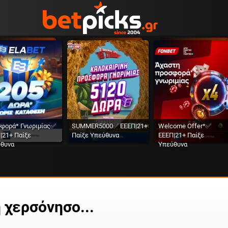
φορά* Γνωριμίας✅
SUMMER5000✅ ΕΕΕΠ|21+
Welcome Offer*✅
|21+ Παίξε
Παίξε Υπεύθυνα
ΕΕΕΠ|21+ Παίξε
θυνα
Υπεύθυνα
ή χερσόνησο...