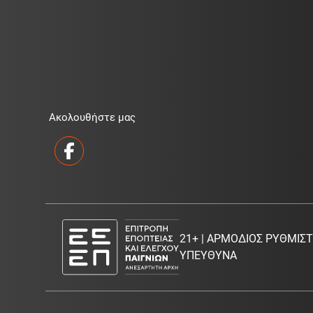
Ακολουθήστε μας
21+ | ΑΡΜΟΔΙΟΣ ΡΥΘΜΙΣΤ
ΥΠΕΥΘΥΝΑ