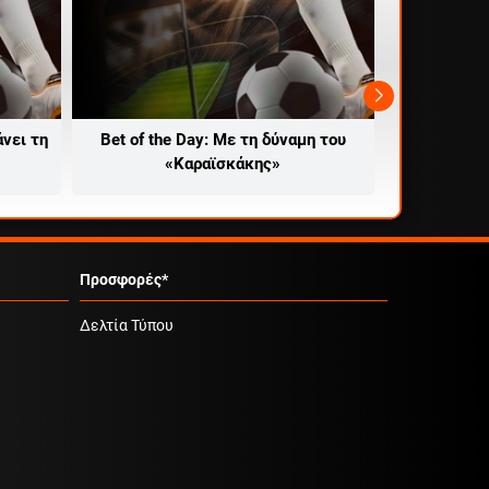
άνει τη
Bet of the Day: Με τη δύναμη του
Pick&Win:
«Καραϊσκάκης»
Προσφορές*
Δελτία Τύπου