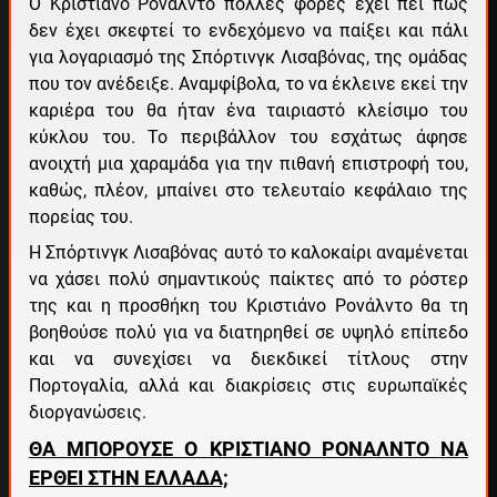
Ο Κριστιάνο Ρονάλντο πολλές φορές έχει πει πως
δεν έχει σκεφτεί το ενδεχόμενο να παίξει και πάλι
για λογαριασμό της Σπόρτινγκ Λισαβόνας, της ομάδας
που τον ανέδειξε. Αναμφίβολα, το να έκλεινε εκεί την
καριέρα του θα ήταν ένα ταιριαστό κλείσιμο του
κύκλου του. Το περιβάλλον του εσχάτως άφησε
ανοιχτή μια χαραμάδα για την πιθανή επιστροφή του,
καθώς, πλέον, μπαίνει στο τελευταίο κεφάλαιο της
πορείας του.
Η Σπόρτινγκ Λισαβόνας αυτό το καλοκαίρι αναμένεται
να χάσει πολύ σημαντικούς παίκτες από το ρόστερ
της και η προσθήκη του Κριστιάνο Ρονάλντο θα τη
βοηθούσε πολύ για να διατηρηθεί σε υψηλό επίπεδο
και να συνεχίσει να διεκδικεί τίτλους στην
Πορτογαλία, αλλά και διακρίσεις στις ευρωπαϊκές
διοργανώσεις.
ΘΑ ΜΠΟΡΟΥΣΕ Ο ΚΡΙΣΤΙΑΝΟ ΡΟΝΑΛΝΤΟ ΝΑ
ΕΡΘΕΙ ΣΤΗΝ ΕΛΛΑΔΑ;