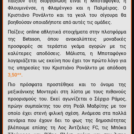
παίξουν στη διοργάνωση είναι η Μποταφόγκο, η
Φλουμινένσε, η Φλαμένγκο και η Παλμέιρας. Ο
Κριστιάνο Ρονάλντο και τα γκολ του σίγουρα θα
βοηθούσαν οποιαδήποτε από αυτές τις ομάδες.
ΕΓΚΡΙΣΗ ΑΠΟ BETPICKS ΕΓΚΡΙΣΗ ΑΠΟ BETPICKS
Παίζεις online αθλητικά στοιχήματα στην πλατφόρμα
της Betsson, όπου ανακαλύπτεις μοναδικές
προσφορές σε τεράστια γκάμα αγορών με τις
καλύτερες αποδόσεις. Μάλιστα, η Μποταφόγκο
λογαριάζεται ως εκείνη που έχει τον πρώτο λόγο για
τις υπηρεσίες του Κριστιάνο Ρονάλντο με απόδοση
3,50**.
Πιο πρόσφατα προστέθηκε και το όνομα της
μεξικάνικης Μοντερέι στη λίστα με τους πιθανούς
προορισμούς του. Εκεί αγωνίζεται ο Σέρχιο Ράμος,
πρώην συμπαίκτης του στη Ρεάλ Μαδρίτης με τον
οποίο έχει στενή φιλική σχέση. Ανάμεσα στα πολλά
σενάρια που έχουν δει το φως της δημοσιότητας
βλέπουμε επίσης τη Λος Άντζελες FC, τις Μπόκα