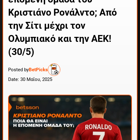
Κριστιάνο Ρονάλντο; Από
την Σίτι μέχρι τον
Ολυμπιακό και την ΑΕΚ!
(30/5)
Posted by
BetPicks
Date: 30 Μαΐου, 2025