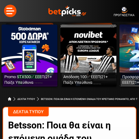
ΠΡΟΓΝΩΣΤΙΚΑ
Promo STX500✅ ΕΕΕΠ|21+
Απόδοση 100✅ ΕΕΕΠ|21+
Προσφορ
Παίξε Υπεύθυνα
Παίξε Υπεύθυνα
ΕΕΕΠ|21+
ΔΕΛΤΙΑ ΤΥΠΟΥ
BETSSON: ΠΟΙΑ ΘΑ ΕΙΝΑΙ Η ΕΠΟΜΕΝΗ ΟΜΑΔΑ ΤΟΥ ΚΡΙΣΤΙΑΝΟ ΡΟΝΑΛΝΤΟ; ΑΠΟ ΤΗΝ 
ΔΕΛΤΙΑ ΤΥΠΟΥ
Betsson: Ποια θα είναι η
επόμενη ομάδα του