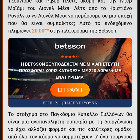
Τζούνιορς και Ρίβερ Πλέιτ, ακόμη και την Ίντερ
Μαϊάμι του Λιονέλ Μέσι. Λέτε από το Κριστιάνο
ΕΓΚΡΙΣΗ ΑΠΟ BETPICKS ΕΓΚΡΙΣΗ ΑΠΟ BETPICKS
Ρονάλντο vs Λιονέλ Μέσι να περάσουμε σε μια εποχή
που θα είναι συμπαίκτες; Αυτό το ενδεχόμενο
πληρώνει
20,00**
στην πλατφόρμα της Betsson.
☆☆☆☆☆
★★★★★
Η BETSSON ΣΕ ΥΠΟΔΕΧΕΤΑΙ ΜΕ ΜΙΑ ΑΠΙΣΤΕΥΤΗ
ΠΡΟΣΦΟΡΑ* ΧΩΡΙΣ ΚΑΤΑΘΕΣΗ ΜΕ 220 ΔΩΡΑ* + ΜΕ
ΕΝΑ ΓΥΡΙΣΜΑ!
ΕΓΓΡΑΦΗ
ΕΕΕΠ | 21+ | ΠΑΙΞΕ ΥΠΕΥΘΥΝΑ
Το στοίχημα στο Παγκόσμιο Κύπελλο Συλλόγων θα
είναι μια ανεπανάληπτη εμπειρία με τη διοργάνωση
να έχει αλλάξει φορμάτ και τις καλύτερες ομάδες
Βρέθηκε στοιχηματική με:
από όλο τον κόσμο να συμμετέχουν σ’ ένα τουρνουά