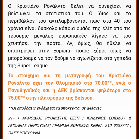
Ο Κριστιάνο Ρονάλντο θέλει να συνεχίσει να
βελτιώνει τα στατιστικά του. Ο ίδιος και το
περιβάλλον του αντιλαμβάνονται πως στα 40 του
χρόνια είναι δύσκολο κάποια ομάδα της ελίτ από τις
τέσσερις μεγάλες ευρωπαϊκές λίγκες να του
χτυπήσει την πόρτα. Αν, όμως, θα ήθελε να
επιστρέψει στην Ευρώπη ποιος ξέρει ίσως να
μπορούσαμε να τον δούμε να αγωνίζεται στα γήπεδα
της Super League.
Το στοίχημα για τη μεταγραφή του Κριστιάνο
Ρονάλντο έχει τον Ολυμπιακό στο 70,00**, ενώ ο
Παναθηναϊκός και η ΑΕΚ βρίσκονται ψηλότερα στο
75,00** στην πλατφόρμα της Betsson.
**Οι αποδόσεις ενδέχεται να υπόκεινται σε αλλαγές.
21+ | ΑΡΜΟΔΙΟΣ ΡΥΘΜΙΣΤΗΣ ΕΕΕΠ | ΚΙΝΔΥΝΟΣ ΕΘΙΣΜΟΥ &
ΑΠΩΛΕΙΑΣ ΠΕΡΙΟΥΣΙΑΣ| ΓΡΑΜΜΗ ΒΟΗΘΕΙΑΣ ΚΕΘΕΑ: 210 9237777 |
ΠΑΙΞΕ ΥΠΕΥΘΥΝΑ