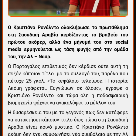
Ο Κριστιάνο Ρονάλντο ολοκλήρωσε το πρωτάθλημα
στη Σαουδική Αραβία κερδίζοντας το βραβείο του
πρώτου σκόρερ, αλλά ένα μήνυμά του στα social
media ερμηνεύεται ως τάση φυγής από την ομάδα
του, την Αλ – Νασρ.
Ο Πορτογάλος επιθετικός δεν κέρδισε ούτε αυτή τη
σεζόν κάποιον τίτλο με το σύλλογό του, παρόλο που
πέτυχε 25 γκολ. «Το κεφάλαιο τελείωσε. Η ιστορία;
Ακόμη γράφεται. Ευγνώμων σε όλους», έγραψε ο
Κριστιάνο Ρονάλντο και τώρα όλη η ποδοσφαιρική
βιομηχανία ψάχνει να ανακαλύψει το μέλλον του.
Η δυσαρέσκεια του με το γεγονός πως δεν κατάφερε
να κατακτήσει κάποιον τίτλο έως τώρα στη Σαουδική
Αραβία είναι κοινό μυστικό. Ο Κριστιάνο Ρονάλντο
ακόμη δεν έχει συμφωνήσει νέο συμβόλαιο με την Αλ