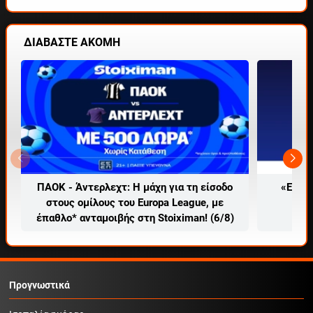
ΔΙΑΒΑΣΤΕ ΑΚΟΜΗ
ΠΑΟΚ - Άντερλεχτ: Η μάχη για τη είσοδο
«Ενισχ
στους ομίλους του Europa League, με
Άντ
έπαθλο* ανταμοιβής στη Stoiximan! (6/8)
Προγνωστικά