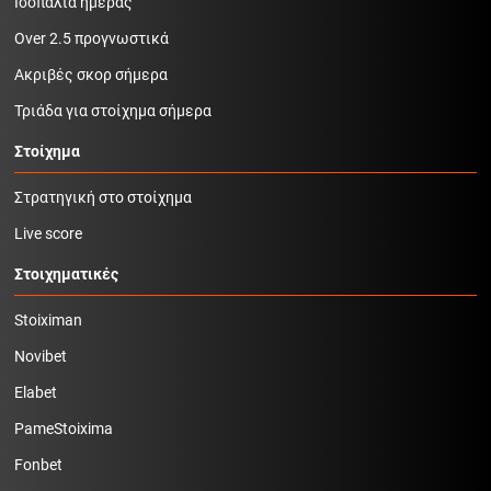
Ισοπαλία ημέρας
Over 2.5 προγνωστικά
Ακριβές σκορ σήμερα
Τριάδα για στοίχημα σήμερα
Στοίχημα
Στρατηγική στο στοίχημα
Live score
Στοιχηματικές
Stoiximan
Novibet
Elabet
PameStoixima
Fonbet