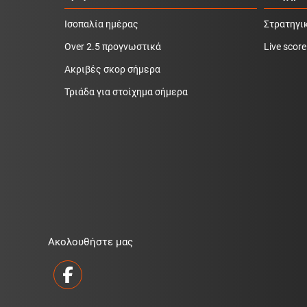
Ισοπαλία ημέρας
Στρατηγι
Over 2.5 προγνωστικά
Live score
Ακριβές σκορ σήμερα
Τριάδα για στοίχημα σήμερα
Ακολουθήστε μας