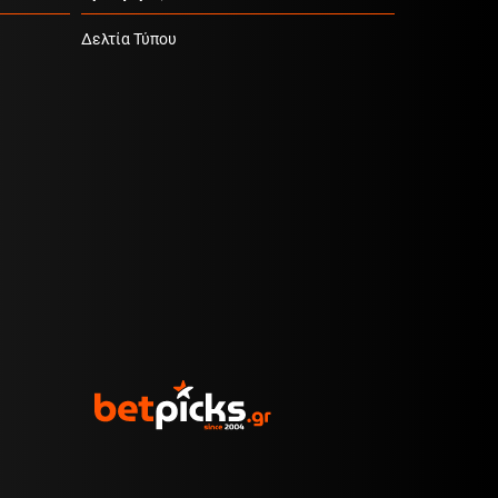
Δελτία Τύπου