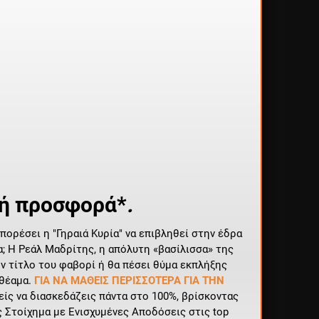
κή προσφορά*
.
ορέσει η "Γηραιά Κυρία" να επιβληθεί στην έδρα
;
Η Ρεάλ Μαδρίτης, η απόλυτη «βασίλισσα» της
ν τίτλο του φαβορί ή θα πέσει θύμα εκπλήξης
 θέαμα.
ΓΙΑ ΝΑ ΜΑΘΕΙΣ ΠΕΡΙΣΣΟΤΕΡΑ ΓΙΑ ΤΗΝ
ρείς να διασκεδάζεις πάντα στο 100%, βρίσκοντας
ς Στοίχημα με Ενισχυμένες Αποδόσεις στις top