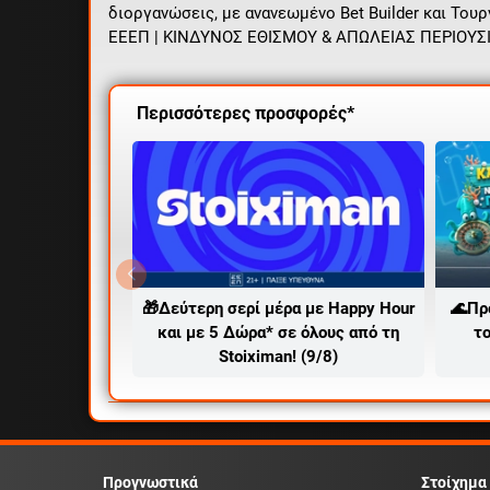
διοργανώσεις, με ανανεωμένο Bet Builder και Τουρ
ΕΕΕΠ | ΚΙΝΔΥΝΟΣ ΕΘΙΣΜΟΥ & ΑΠΩΛΕΙΑΣ ΠΕΡΙΟΥΣΙ
Περισσότερες προσφορές*
🎁Δεύτερη σερί μέρα με Happy Hour
🌊Πρ
και με 5 Δώρα* σε όλους από τη
τ
Stoiximan! (9/8)
Προγνωστικά
Στοίχημα