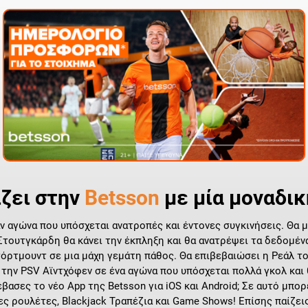
ίζει στην
Betsson
με μία μοναδι
 αγώνα που υπόσχεται ανατροπές και έντονες συγκινήσεις. Θα μπ
 Στουτγκάρδη θα κάνει την έκπληξη και θα ανατρέψει τα δεδομένα
όρτμουντ σε μια μάχη γεμάτη πάθος. Θα επιβεβαιώσει η Ρεάλ το
 την PSV Αϊντχόφεν σε ένα αγώνα που υπόσχεται πολλά γκολ και
βασες το νέο App της Betsson για iOS και Αndroid; Σε αυτό μπο
ες ρουλέτες, Blackjack Τραπέζια και Game Shows!
Επίσης παίζει