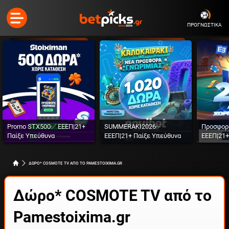
ΠΡΟΓΝΩΣΤΙΚΑ
Promo STX500✅ ΕΕΕΠ|21+
SUMMERAKI2026✅
Προσφορ
Παίξε Υπεύθυνα
ΕΕΕΠ|21+ Παίξε Υπεύθυνα
ΕΕΕΠ|21+
ΔΩΡΟ* COSMOTE TV ΑΠΟ ΤΟ PAMESTOIXIMA.GR
Δώρο* COSMOTE TV από το
Pamestoixima.gr