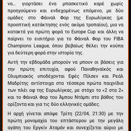
να… γιορτάσει ένα μπασκετικό καρέ χωρίς
προηγούμενο και ενδεχομένως επόμενο, με δύο
ομάδες στο Φάιναλ Φορ της Ευρωλίγκας (με
προοπτική κατάκτησης ενός ακόμα τροπαίου), μια να
κατακτά για πρώτη φορά το Europe Cup και άλλη να
παίρνει το εισιτήριο για το Φάιναλ Φορ του FIBA
Champions League, όπου βεβαίως θέλει την κούπα
για δεύτερη φορά στην ιστορία της.
ΕΓΚΡΙΣΗ ΑΠΟ BETPICKS ΕΓΚΡΙΣΗ ΑΠΟ BETPICKS
Αυτή την εβδομάδα μπορούν να μπουν οι βάσεις για
την πρώτη επιτυχία, αφού Παναθηναϊκός και
Ολυμπιακός υποδέχονται Εφές Πίλσεν και Ρεάλ
Μαδρίτης αντίστοιχα στα τέσσερα πρώτα παιχνίδια
των πλέι οφ της Ευρωλίγκας, με στόχο το «2 στα 2»
και το Φάιναλ Φορ του Άμπου Ντάμπι στο βάθος του
ορίζοντα και για τις δύο ελληνικές ομάδες.
Η αρχή γίνεται απόψε Τρίτη (22/04, 21:30) με την
πρώτη μονομαχία του επτάστερου με την μεγάλη
αγάπη του Εργκίν Αταμάν και συνεχίζεται αύριο με