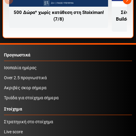
500 Δώρα* χωρίς κατάθεση στη Stoiximan!
Σέντρα
(7/8)
Builder π
στο
Προγνωστικά
Ισοπαλία ημέρας
Over 2.5 προγνωστικά
Ακριβές σκορ σήμερα
Τριάδα για στοίχημα σήμερα
Στοίχημα
Στρατηγική στο στοίχημα
Live score