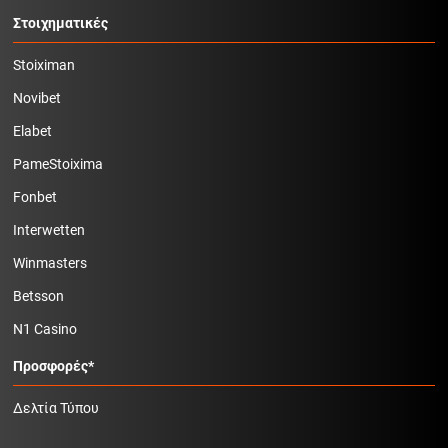
Στοιχηματικές
Stoiximan
Novibet
Elabet
PameStoixima
Fonbet
Interwetten
Winmasters
Betsson
N1 Casino
Προσφορές*
Δελτία Τύπου