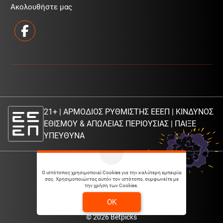
Ακολουθήστε μας
21+ | ΑΡΜΟΔΙΟΣ ΡΥΘΜΙΣΤΗΣ ΕΕΕΠ | ΚΙΝΔΥΝΟΣ
ΕΘΙΣΜΟΥ & ΑΠΩΛΕΙΑΣ ΠΕΡΙΟΥΣΙΑΣ |
ΠΑΙΞΕ
ΥΠΕΥΘΥΝΑ
21+
Ο ιστότοπος χρησιμοποιεί Cookies για την καλύτερη εμπειρία
σας. Χρησιμοποιώντας αυτόν τον ιστότοπο, συμφωνείτε με
την χρήση των Cookies.
OK
© 2026 Betpicks