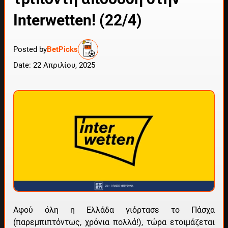
Interwetten! (22/4)
Posted by
BetPicks
Date: 22 Απριλίου, 2025
Αφού όλη η Ελλάδα γιόρτασε το Πάσχα
(παρεμπιπτόντως, χρόνια πολλά!), τώρα ετοιμάζεται