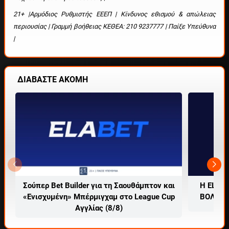
21+ |Αρμόδιος Ρυθμιστής ΕΕΕΠ | Κίνδυνος εθισμού & απώλειας
περιουσίας | Γραμμή βοήθειας ΚΕΘΕΑ: 210 9237777 | Παίξε Υπεύθυνα
|
ΔΙΑΒΑΣΤΕ ΑΚΟΜΗ
Σούπερ Bet Builder για τη Σαουθάμπτον και
Η ELABE
«Ενισχυμένη» Μπέρμιγχαμ στο League Cup
ΒΟΛΟΣ σ
Αγγλίας (8/8)