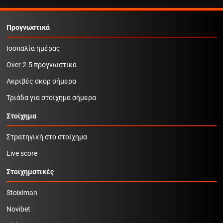
Προγνωστικά
Ισοπαλία ημέρας
Over 2.5 προγνωστικά
Ακριβές σκορ σήμερα
Τριάδα για στοίχημα σήμερα
Στοίχημα
Στρατηγική στο στοίχημα
Live score
Στοιχηματικές
Stoiximan
Novibet