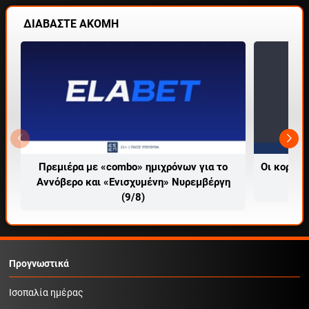
ΔΙΑΒΑΣΤΕ ΑΚΟΜΗ
Πρεμιέρα με «combo» ημιχρόνων για το
Oι κορυφα
Αννόβερο και «Ενισχυμένη» Νυρεμβέργη
εν
(9/8)
Προγνωστικά
Ισοπαλία ημέρας