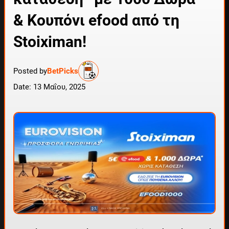
& Κουπόνι efood από τη
Stoiximan!
Posted by
BetPicks
Date: 13 Μαΐου, 2025