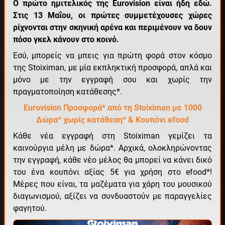
Ο πρώτο ημιτελικός της Eurovision είναι ήδη εδώ.
Στις 13 Μαΐου, οι πρώτες συμμετέχουσες χώρες
ρίχνονται στην σκηνική αρένα και περιμένουν να δουν
πόσο γκελ κάνουν στο κοινό.
Εσύ, μπορείς να μπεις για πρώτη φορά στον κόσμο
της Stoiximan, με μία εκπληκτική προσφορά, απλά και
μόνο με την εγγραφή σου και χωρίς την
πραγματοποίηση κατάθεσης*.
Eurovision
Προσφορά* από τη Stoiximan με 1000
Δώρα* χωρίς κατάθεση* & Κουπόνι efood
Kάθε νέα εγγραφή στη Stoiximan γεμίζει τα
καινούργια μέλη με δώρα*. Αρχικά, ολοκληρώνοντας
την εγγραφή, κάθε νέο μέλος θα μπορεί να κάνει δικό
του ένα κουπόνι αξίας 5€ για χρήση στο efood*!
Μέρες που είναι, τα μαζέματα για χάρη του μουσικού
διαγωνισμού, αξίζει να συνδυαστούν με παραγγελίες
φαγητού.