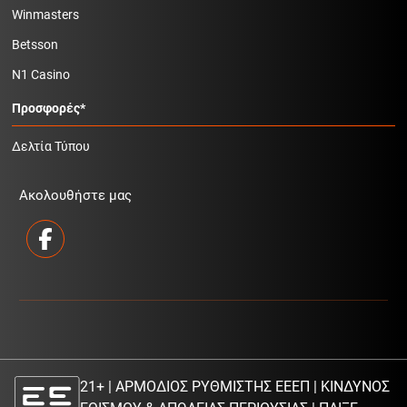
Winmasters
Betsson
N1 Casino
Προσφορές*
Δελτία Τύπου
Ακολουθήστε μας
21+ | ΑΡΜΟΔΙΟΣ ΡΥΘΜΙΣΤΗΣ ΕΕΕΠ | ΚΙΝΔΥΝΟΣ