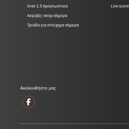
Over 2.5 προγνωστικά
Live score
Ακριβές σκορ σήμερα
Τριάδα για στοίχημα σήμερα
Ακολουθήστε μας