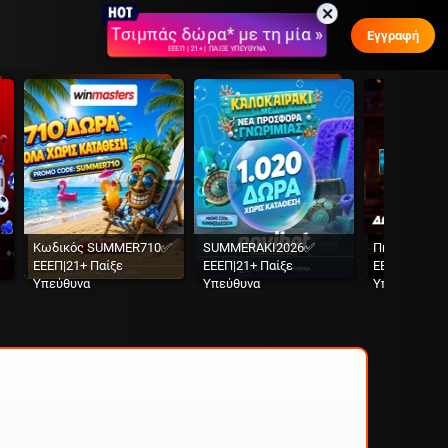
Τσιμπάς δώρα* με τη μία »
Εγγραφή
ΕΕΕΠ | 21+ | ΠΑΙΞΕ ΥΠΕΥΘΥΝΑ
Κωδικός SUMMER710✅
SUMMERAKI2026✅
Πήρε παράτ
ΕΕΕΠ|21+ Παίξε
ΕΕΕΠ|21+ Παίξε
ΕΕΕΠ|21+ Πα
Υπεύθυνα
Υπεύθυνα
Υπεύθυνα