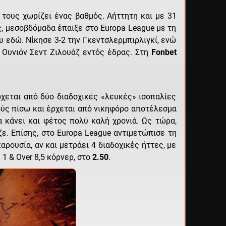
 τους χωρίζει ένας βαθμός. Αήττητη και με 31
ης, μεσοβδόμαδα έπαιξε στο Europa League με τη
υ εδώ. Νίκησε 3-2 την Γκεντσλερμπιρλιγκί, ενώ
ν Ουνιόν Σεντ Ζιλουάζ εντός έδρας. Στη
Fonbet
ρχεται από δύο διαδοχικές «λευκές» ισοπαλίες
μούς πίσω και έρχεται από νικηφόρο αποτέλεσμα
α κάνει και φέτος πολύ καλή χρονιά. Ως τώρα,
έζε. Επίσης, στο Europa League αντιμετώπισε τη
ρουσία, αν και μετράει 4 διαδοχικές ήττες, με
1 & Over 8,5 κόρνερ, στο
2.50
.