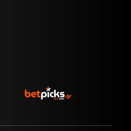
κε στοιχηματική με: