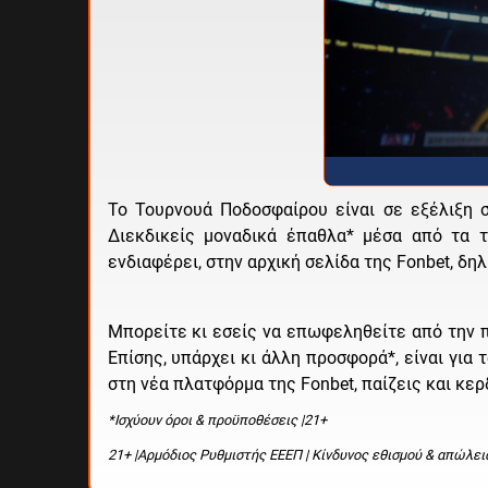
Το Τουρνουά Ποδοσφαίρου είναι σε εξέλιξη σ
Διεκδικείς μοναδικά έπαθλα* μέσα από τα τ
ενδιαφέρει, στην αρχική σελίδα της Fonbet, δηλ
Μπορείτε κι εσείς να επωφεληθείτε από την πρ
Επίσης, υπάρχει κι άλλη προσφορά*, είναι για
στη νέα πλατφόρμα της Fonbet, παίζεις και κερ
*Ισχύουν όροι & προϋποθέσεις |21+
21+ |Αρμόδιος Ρυθμιστής ΕΕΕΠ | Κίνδυνος εθισμού & απώλεια