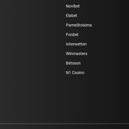
Novibet
Elabet
PameStoixima
Fonbet
Interwetten
Winmasters
Betsson
N1 Casino
Βρέθη