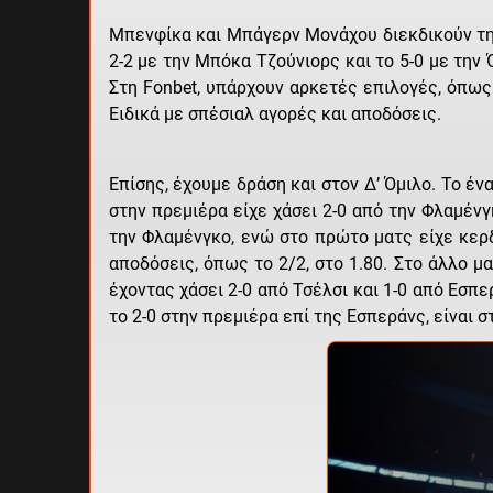
Μπενφίκα και Μπάγερν Μονάχου διεκδικούν την
2-2 με την Μπόκα Τζούνιορς και το 5-0 με την Ό
Στη Fonbet, υπάρχουν αρκετές επιλογές, όπως 
Ειδικά με σπέσιαλ αγορές και αποδόσεις.
Επίσης, έχουμε δράση και στον Δ’ Όμιλο. Το έν
στην πρεμιέρα είχε χάσει 2-0 από την Φλαμέν
την Φλαμένγκο, ενώ στο πρώτο ματς είχε κερδ
αποδόσεις, όπως το 2/2, στο 1.80. Στο άλλο μ
έχοντας χάσει 2-0 από Τσέλσι και 1-0 από Εσπε
το 2-0 στην πρεμιέρα επί της Εσπεράνς, είναι σ