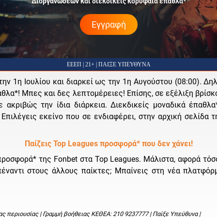
Διοργανώσεων και διεκδικείς κορυφαία έπαθλα*
Εγγραφή
ΕΕΕΠ | 21+ | ΠΑΙΞΕ ΥΠΕΥΘΥΝΑ
την 1η Ιουλίου και διαρκεί ως την 1η Αυγούστου (08:00). Δ
θλα*! Μπες και δες λεπτομέρειες! Επίσης, σε εξέλιξη βρίσκ
με ακριβώς την ίδια διάρκεια. Διεκδικείς μοναδικά έπαθλ
 Επιλέγεις εκείνο που σε ενδιαφέρει, στην αρχική σελίδα 
Παίζεις Top Leagues προσφορά* που δεν χάνει!
οσφορά* της Fonbet στα Top Leagues. Μάλιστα, αφορά τόσο 
έναντι στους άλλους παίκτες; Μπαίνεις στη νέα πλατφόρμα
ς περιουσίας | Γραμμή βοήθειας ΚΕΘΕΑ: 210 9237777 | Παίξε Υπεύθυνα |