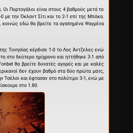
 Οι Πορτογάλοι είναι στους 4 βαθμούς μετά το
-0 με την Όκλαντ Σίτι και το 2-1 επί της Μπόκα.
ας, κοινώς εδώ θα βρείτε τα αγαπημένα Ψαγμένα
α της Τυνησίας κέρδισε 1-0 το Λος Άντζελες ενώ
τη στο δεύτερο ημίχρονο και ηττήθηκε 3-1 από
Fonbet θα βρείτε δυνατές αγορές και με καλές
μερικανοί δεν έχουν βαθμό στα δύο πρώτα ματς,
ην Τσέλσι και έφτασαν στο πολύτιμο 3-1, ενώ με
ίσκουμε στο 1.80.