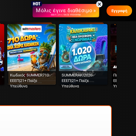
Μόλις έγινε διαθέσιμο »
Εγγραφή
ΕΕΕΠ | 21+ | ΠΑΙΞΕ ΥΠΕΥΘΥΝΑ
Κωδικός SUMMER710✅
SUMMERAKI2026✅
Πήρε παράτ
ΕΕΕΠ|21+ Παίξε
ΕΕΕΠ|21+ Παίξε
ΕΕΕΠ|21+ Πα
Υπεύθυνα
Υπεύθυνα
Υπεύθυνα