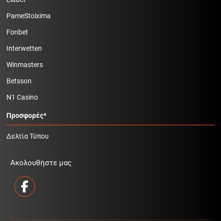
PameStoixima
Fonbet
Interwetten
Winmasters
Betsson
N1 Casino
Προσφορές*
Δελτία Τύπου
Ακολουθήστε μας