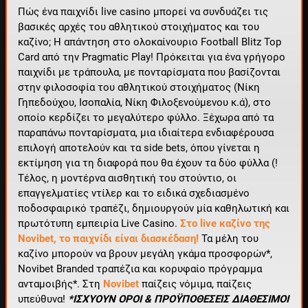
Πώς ένα παιχνίδι live casino μπορεί να συνδυάζει τις
βασικές αρχές του αθλητικού στοιχήματος και του
καζίνο; Η απάντηση στο ολοκαίνουριο Football Blitz Top
Card από την Pragmatic Play!
Πρόκειται για ένα γρήγορο
παιχνίδι με τράπουλα, με πονταρίσματα που βασίζονται
στην φιλοσοφία του αθλητικού στοιχήματος (Νίκη
Γηπεδούχου, Ισοπαλία, Νίκη Φιλοξενούμενου κ.ά), στο
οποίο κερδίζει το μεγαλύτερο φύλλο. Ξέχωρα από τα
παραπάνω πονταρίσματα, μια ιδιαίτερα ενδιαφέρουσα
επιλογή αποτελούν και τα side bets, όπου γίνεται η
εκτίμηση για τη διαφορά που θα έχουν τα δύο φύλλα (!
Τέλος, η μοντέρνα αισθητική του στούντιο, οι
επαγγελματίες ντίλερ και το ειδικά σχεδιασμένο
ποδοσφαιρικό τραπέζι, δημιουργούν μία καθηλωτική και
πρωτότυπη εμπειρία Live Casino.
Στο live καζίνο της
Novibet, το παιχνίδι είναι διασκέδαση!
Τα μέλη του
καζίνο μπορούν να βρουν μεγάλη γκάμα προσφορών*,
Novibet Branded τραπέζια και κορυφαίο πρόγραμμα
ανταμοιβής*.
Στη
Novibet
παίζεις νόμιμα, παίζεις
υπεύθυνα!
*ΙΣΧΥΟΥΝ ΟΡΟΙ & ΠΡΟΫΠΟΘΕΣΕΙΣ ΔΙΑΘΕΣΙΜΟΙ