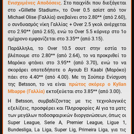
Ενισχυμένες Αποδόσεις
. Στο παιχνίδι που διεξάγεται
ΕΓΚΡΙΣΗ ΑΠΟ BETPICKS ΕΓΚΡΙΣΗ ΑΠΟ BETPICKS
στο «Gillette Stadium», το Over 0.5 ασίστ από τον
Michael Olise (Γαλλία) ανεβαίνει στο 2.80** (από 2.60),
ο συνδυασμός νίκη Γαλλίας + Over 2.5 γκολ ανέρχεται
στο 2.90** (από 2.65), ενώ το Over 5.5 κόρνερ στο 1ο
ημίχρονο εμφανίζεται στο 3.35** (από 3.15).
Παράλληλα, το Over 10.5 σουτ στην εστία το
βλέπουμε στο 2.80** (από 2.64), το να προκριθεί το
Μαρόκο φτάνει στο 3.95** (από 3.70), ενώ το να
σκοράρει οποτεδήποτε ο Ayoub El Kaabi (Μαρόκο)
πάει στο 4.40** (από 4.00). Με τη Σούπερ Ενίσχυση
της Betsson, το να είναι
πρώτος σκόρερ ο Kylian
Mbappe (Γαλλία)
εκτοξεύεται στο 3.85** (από 3.00).
Η Betsson, συμβαδίζοντας με τις τεχνολογικές
εξελίξεις, προσφέρει και Πληροφορίες AI για τα ματς
των μεγάλων ποδοσφαιρικών διοργανώσεων, όπως οι
Super League, Serie A, Premier League, Ligue 1,
Βρέθηκε στοιχηματική με:
Bundesliga, La Liga, Super Lig, Primeira Liga, για τις