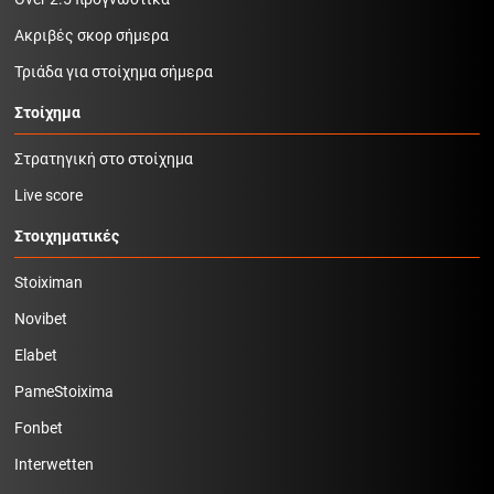
Ακριβές σκορ σήμερα
Τριάδα για στοίχημα σήμερα
Στοίχημα
Στρατηγική στο στοίχημα
Live score
Στοιχηματικές
Stoiximan
Novibet
Elabet
PameStoixima
Fonbet
Interwetten