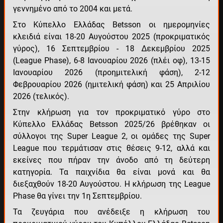
ΕΓΚΡΙΣΗ ΑΠΟ BETPICKS ΕΓΚΡΙΣΗ ΑΠΟ BETPICKS
γεννημένο από το 2004 και μετά.
Στο Κύπελλο Ελλάδας Betsson οι ημερομηνίες
κλειδιά είναι 18-20 Αυγούστου 2025 (προκριματικός
γύρος), 16 Σεπτεμβρίου - 18 Δεκεμβρίου 2025
(League Phase), 6-8 Ιανουαρίου 2026 (πλέι οφ), 13-15
Ιανουαρίου 2026 (προημιτελική φάση), 2-12
Φεβρουαρίου 2026 (ημιτελική φάση) και 25 Απριλίου
2026 (τελικός).
Στην κλήρωση για τον προκριματικό γύρο στο
Κύπελλο Ελλάδας Betsson 2025/26 βρέθηκαν οι
ΕΓΚΡΙΣΗ ΑΠΟ BETPICKS ΕΓΚΡΙΣΗ ΑΠΟ BETPICKS
σύλλογοι της Super League 2, οι ομάδες της Super
League που τερμάτισαν στις θέσεις 9-12, αλλά και
εκείνες που πήραν την άνοδο από τη δεύτερη
κατηγορία. Τα παιχνίδια θα είναι μονά και θα
διεξαχθούν 18-20 Αυγούστου. Η κλήρωση της League
Phase θα γίνει την 1η Σεπτεμβρίου.
Τα ζευγάρια που ανέδειξε η κλήρωση του