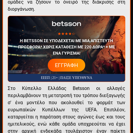
ομάδες να ζήσουν το όνειρό της διάκρισης στη
διοργάνωση.
☆☆☆☆☆
★★★★★
Η BETSSON ΣΕ ΥΠΟΔΕΧΕΤΑΙ ΜΕ ΜΙΑ ΑΠΙΣΤΕΥΤΗ
ΠΡΟΣΦΟΡΑ* ΧΩΡΙΣ ΚΑΤΑΘΕΣΗ ΜΕ 220 ΔΩΡΑ* + ΜΕ
ΕΝΑ ΓΥΡΙΣΜΑ!
ΕΓΓΡΑΦΗ
ΕΕΕΠ | 21+ | ΠΑΙΞΕ ΥΠΕΥΘΥΝΑ
Στο Κύπελλο Ελλάδας Betsson οι αλλαγές
περιλαμβάνουν τη μετατροπή του τρόπου διεξαγωγής
σ' ένα μοντέλο που ακολουθεί το φορμάτ των
ευρωπαϊκών Κυπέλλων της UEFA. Επιπλέον,
καταργείται η παράταση στους αγώνες έως και τους
ημιτελικούς, ενώ κάθε ομάδα υποχρεούται να έχει
στην αρχική ενδεκάδα τουλάχιστον έναν παίκτη