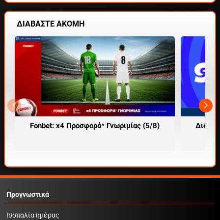
ΔΙΑΒΑΣΤΕ ΑΚΟΜΗ
Fonbet: x4 Προσφορά* Γνωριμίας (5/8)
Διακοπ
όλ
Προγνωστικά
Ισοπαλία ημέρας