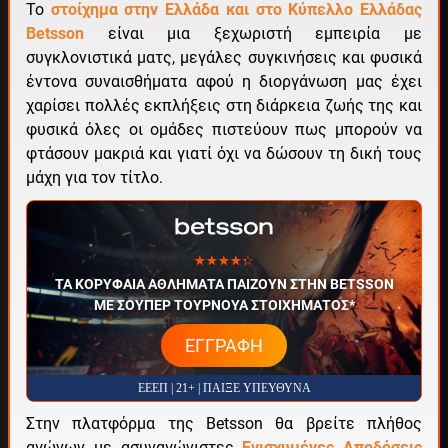
Το
στοίχημα στην Ελλάδα και στο Κύπελλο Ελλάδας
↪ΠΑΙΞΕ ΝΟΜΙΜΑ
Betsson
είναι μια ξεχωριστή εμπειρία με
συγκλονιστικά ματς, μεγάλες συγκινήσεις και φυσικά
ΕΕΕΠ | 21+ | ΠΑΙΞΕ ΥΠΕΥΘΥΝΑ
έντονα συναισθήματα αφού η διοργάνωση μας έχει
χαρίσει πολλές εκπλήξεις στη διάρκεια ζωής της και
φυσικά όλες οι ομάδες πιστεύουν πως μπορούν να
φτάσουν μακριά και γιατί όχι να δώσουν τη δική τους
μάχη για τον τίτλο.
☆☆☆☆☆
★★★★★
ΤΑ ΚΟΡΥΦΑΙΑ ΑΘΛΗΜΑΤΑ ΠΑΙΖΟΥΝ ΣΤΗΝ BETSSON
ΜΕ ΣΟΥΠΕΡ ΤΟΥΡΝΟΥΑ ΣΤΟΙΧΗΜΑΤΟΣ*
ΕΓΓΡΑΦΗ
ΕΕΕΠ | 21+ | ΠΑΙΞΕ ΥΠΕΥΘΥΝΑ
Στην πλατφόρμα της Betsson θα βρείτε πλήθος
αγώνων με ασυναγώνιστες
Ενισχυμένες Αποδόσεις