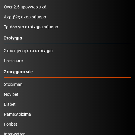
Over 2.5 προγνωστικά
Ακριβές σκορ σήμερα
Τριάδα για στοίχημα σήμερα
Στοίχημα
Στρατηγική στο στοίχημα
Live score
Στοιχηματικές
Stoiximan
Novibet
Elabet
PameStoixima
Fonbet
Interwetten