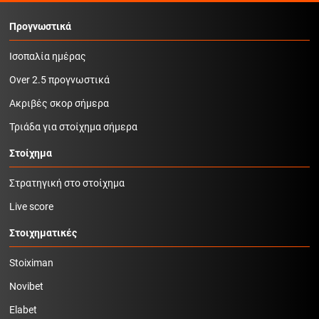
Προγνωστικά
Ισοπαλία ημέρας
Over 2.5 προγνωστικά
Ακριβές σκορ σήμερα
Τριάδα για στοίχημα σήμερα
Στοίχημα
Στρατηγική στο στοίχημα
Live score
Στοιχηματικές
Stoiximan
Novibet
Elabet