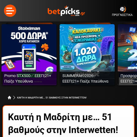
ΠΡΟΓΝΩΣΤΙΚΑ
Promo STX500✅ ΕΕΕΠ|21+
SUMMERAKI2026✅
Προσφορ
Παίξε Υπεύθυνα
ΕΕΕΠ|21+ Παίξε Υπεύθυνα
ΕΕΕΠ|21+
ΚΑΥΤΗ Η ΜΑΔΡΙΤΗ ΜΕ… 51 ΒΑΘΜΟΥΣ ΣΤΗΝ INTERWETTEN!
Καυτή η Μαδρίτη με… 51
βαθμούς στην Interwetten!