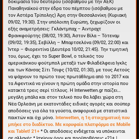
ΕΓΚΡΙΣΗ ΑΠΟ BETPICKS ΕΓΚΡΙΣΗ ΑΠΟ BETPICKS
δοκιμασία του δεύτερου (ισόβαθμου με την ΑΕΚ)
Παναθηναϊκού στην έδρα του πέμπτου (ισόβαθμου με
Βρέθηκε στοιχηματική με:
τον Αστέρα Τρίπολης) Άρη στην Θεσσαλονίκη (Κυριακή
09/02, 19:30). Στην υπόλοιπη Ευρώπη, ξεχωρίζουν οι
εξής αναμετρήσεις: Γκλάντμπαχ – Άιντραχτ
Φρανκφούρτης (08/02, 19:30), Άστον Βίλα – Τότεναμ
(09/02, 19:35), Σεβίλλη – Μπαρτσελόνα (09/02, 22:00) και
Ίντερ – Φιορεντίνα (Δευτέρα 10/02, 21:45). Την τιμητική
του, όμως, έχει το Super Bowl, ο τελικός του
αμερικάνικου φούτμπολ μεταξύ των Φιλαδέλφεια Ιγκλς
Εύκολη εγγραφή
και των Κάνσας Σίτι Τσιφς (10/02, 01:30), με τους Αετούς
Άμεση ταυτοποίηση
να ψάχνουν το πρώτο τους πρωτάθλημα από το 2017 και
Γρήγορες αναλήψεις
τα Αφεντικά να γίνουν η πρώτη ομάδα στην ιστορία που
κατακτά τρεις σερί τίτλους. Η Interwetten.gr παίζει…
↪ΠΑΙΞΕ ΝΟΜΙΜΑ
μεγάλη μπάλα και στον τελικό που θα λάβει χώρα στη
Νέα Ορλεάνη με εκατοντάδες ειδικές αγορές και σούπερ
ΕΕΕΠ | 21+ | ΠΑΙΞΕ ΥΠΕΥΘΥΝΑ
αποδόσεις για όλα τα γούστα, αναφορικά με στατιστικά
παικτών και όχι μόνο.
Interwetten, η 1η στοιχηματική που
μπήκε στο διαδίκτυο. Με κορυφαία πλατφόρμα σε Mobile
και Tablet! 21+
* Οι αποδόσεις ενδέχεται να υπόκεινται
σε αλλαγές * Ισχύουν όροι και προϋποθέσεις «21+ |