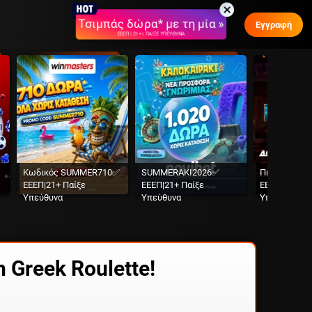
Τσιμπάς δώρα* με τη μία »
Εγγραφή
ΕΕΕΠ | 21+ | ΠΑΙΞΕ ΥΠΕΥΘΥΝΑ
Κωδικός SUMMER710✅
SUMMERAKI2026✅
Πήρε παράτ
ΕΕΕΠ|21+ Παίξε
ΕΕΕΠ|21+ Παίξε
ΕΕΕΠ|21+ Πα
Υπεύθυνα
Υπεύθυνα
Υπεύθυνα
Greek Roulette!