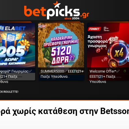
φορά* Γνωριμίας✅
SUMMER5000✅ ΕΕΕΠ|21+
Welcome Offer*✅
|21+ Παίξε
Παίξε Υπεύθυνα
ΕΕΕΠ|21+ Παίξε
θυνα
Υπεύθυνα
EK ROULETTE!
ά χωρίς κατάθεση στην Betsson 