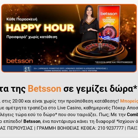
τα της
Betsson
σε γεμίζει δώρα
ι στις 20:00 και είναι χωρίς την προϋπόθεση κατάθεσης!
Μπορείς
με αμέτρητα τραπέζια στο Live Casino, καθημερινές Πόκερ Αποσ
λέγεις τώρα εσύ το δώρο* που σου ταιριάζει.
Πως; Με την
Comb
ο επίπεδο!
Betsson
, ένα ποντάρισμα κάνει τη διαφορά!
*Ισχύουν 
Σ ΠΕΡΙΟΥΣΙΑΣ | ΓΡΑΜΜΗ ΒΟΗΘΕΙΑΣ ΚΕΘΕΑ: 210 9237777 | ΠΑΙ