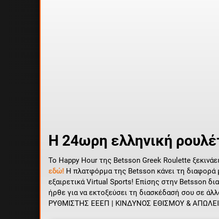
Η 24ωρη ελληνική ρουλέ
Το Happy Hour της Betsson Greek Roulette ξεκινάε
εδώ!
Η πλατφόρμα της Βetsson κάνει τη διαφορά 
εξαιρετικά Virtual Sports!
Επίσης στην Betsson δια
ήρθε για να εκτοξεύσει τη διασκέδασή σου σε άλλ
ΡΥΘΜΙΣΤΗΣ ΕΕΕΠ | ΚΙΝΔΥΝΟΣ ΕΘΙΣΜΟΥ & ΑΠΩΛΕΙΑ