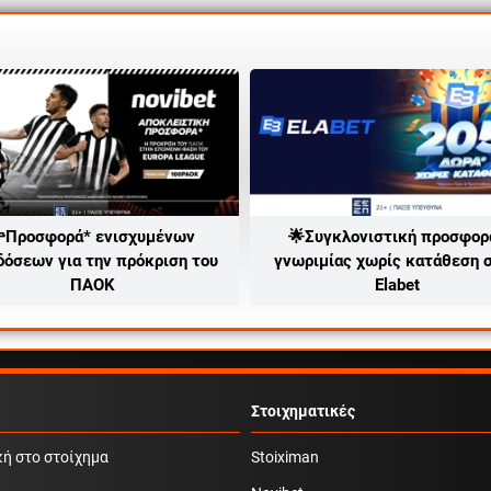
Προσφορά* ενισχυμένων
🌟Συγκλονιστική προσφορ
δόσεων για την πρόκριση του
γνωριμίας χωρίς κατάθεση 
ΠΑΟΚ
Elabet
Στοιχηματικές
κή στο στοίχημα
Stoiximan