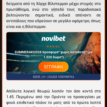
δείγματα από τη Χόρχε Βίλστερμαν μέχρι στιγμής στο
πρωτάθλημα, ενώ στο γήπεδό τους παραδοσιακά
βελτιώνονται σημαντικά, ειδικά απέναντι σε
ΕΓΚΡΙΣΗ ΑΠΟ BETPICKS ΕΓΚΡΙΣΗ ΑΠΟ BETPICKS
αντιπάλους που εδρεύουν σε μεγάλο υψόμετρο, όπως
είναι και η Βίλστερμαν.
Βρέθηκε στοιχηματική με:
☆☆☆☆☆
★★★★★
SUMMERAKI2026 προσφορά* χωρίς κατάθεση* (με
1.020 δώρα*)
ΕΓΓΡΑΦΗ
Εύκολη εγγραφή
ΕΕΕΠ | 21+ | ΠΑΙΞΕ ΥΠΕΥΘΥΝΑ
Άμεση ταυτοποίηση
Γρήγορες αναλήψεις
Απόλυτα λογικό θεωρώ λοιπόν τον άσο κοντά στο
↪ΠΑΙΞΕ ΝΟΜΙΜΑ
1.45. Περιμένω από την Οριέντε να προσεγγίσει με
φουλ επιθετικό πλάνο το ματς από τα πρώτα λεπτά
ΕΕΕΠ | 21+ | ΠΑΙΞΕ ΥΠΕΥΘΥΝΑ