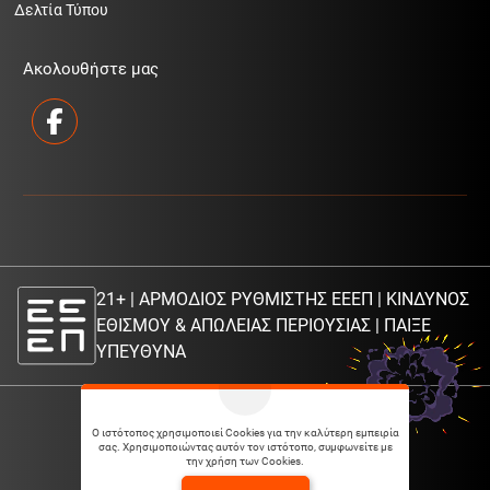
Δελτία Τύπου
Ακολουθήστε μας
21+ | ΑΡΜΟΔΙΟΣ ΡΥΘΜΙΣΤΗΣ ΕΕΕΠ | ΚΙΝΔΥΝΟΣ
ΕΘΙΣΜΟΥ & ΑΠΩΛΕΙΑΣ ΠΕΡΙΟΥΣΙΑΣ |
ΠΑΙΞΕ
ΥΠΕΥΘΥΝΑ
21+
Ο ιστότοπος χρησιμοποιεί Cookies για την καλύτερη εμπειρία
σας. Χρησιμοποιώντας αυτόν τον ιστότοπο, συμφωνείτε με
την χρήση των Cookies.