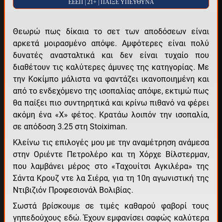
ΕΕΕΠ | 21+ | ΠΑΙΞΕ ΥΠΕΥΘΥΝΑ
Θεωρώ πως δίκαια το σετ των αποδόσεων είναι
αρκετά μοιρασμένο απόψε. Αμφότερες είναι πολύ
δυνατές ανασταλτικά και δεν είναι τυχαίο που
διαθέτουν τις καλύτερες άμυνες της κατηγορίας. Με
ΕΓΚΡΙΣΗ ΑΠΟ BETPICKS ΕΓΚΡΙΣΗ ΑΠΟ BETPICKS
την Κοκίμπο μάλιστα να φαντάζει ικανοποιημένη και
από το ενδεχόμενο της ισοπαλίας απόψε, εκτιμώ πως
θα παίξει πιο συντηρητικά και κρίνω πιθανό να φέρει
ακόμη ένα «Χ» φέτος. Κρατάω λοιπόν την ισοπαλία,
σε απόδοση 3.25 στη Stoiximan.
Κλείνω τις επιλογές μου με την αναμέτρηση ανάμεσα
στην Οριέντε Πετρολέρο και τη Χόρχε Βίλστερμαν,
που λαμβάνει μέρος στο «Ταχουίτσι Αγκιλέρα» της
Σάντα Κρουζ ντε λα Σιέρα, για τη 10η αγωνιστική της
Ντιβιζιόν Προφεσιονάλ Βολιβίας.
Σωστά βρίσκουμε σε τιμές καθαρού φαβορί τους
γηπεδούχους εδώ. Έχουν εμφανίσει σαφώς καλύτερα