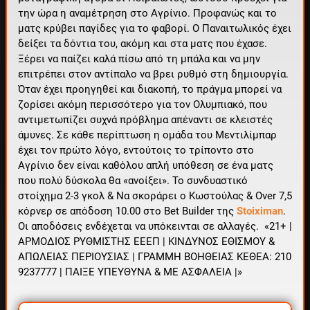
την ώρα η αναμέτρηση στο Αγρίνιο.
Προφανώς και το
ματς κρύβει παγίδες για το φαβορί. Ο Παναιτωλικός έχει
δείξει τα δόντια του, ακόμη και στα ματς που έχασε.
Ξέρει να παίζει καλά πίσω από τη μπάλα και να μην
επιτρέπει στον αντίπαλο να βρει ρυθμό στη δημιουργία.
Όταν έχει προηγηθεί και διακοπή, το πράγμα μπορεί να
ζορίσει ακόμη περισσότερο για τον Ολυμπιακό, που
αντιμετωπίζει συχνά πρόβλημα απέναντι σε κλειστές
άμυνες.
Σε κάθε περίπτωση η ομάδα του Μεντιλίμπαρ
έχει τον πρώτο λόγο, εντούτοις το τρίποντο στο
Αγρίνιο δεν είναι καθόλου απλή υπόθεση σε ένα ματς
που πολύ δύσκολα θα «ανοίξει».
Το συνδυαστικό
στοίχημα 2-3 γκολ & Να σκοράρει ο Κωστούλας & Over 7,5
κόρνερ σε απόδοση 10.00 στο Bet Builder της
Stoiximan
.
Οι αποδόσεις ενδέχεται να υπόκεινται σε αλλαγές.
«21+ |
ΑΡΜΟΔΙΟΣ ΡΥΘΜΙΣΤΗΣ ΕΕΕΠ | ΚΙΝΔΥΝΟΣ ΕΘΙΣΜΟΥ &
ΑΠΩΛΕΙΑΣ ΠΕΡΙΟΥΣΙΑΣ | ΓΡΑΜΜΗ ΒΟΗΘΕΙΑΣ ΚΕΘΕΑ: 210
9237777 | ΠΑΙΞΕ ΥΠΕΥΘΥΝΑ & ΜΕ ΑΣΦΑΛΕΙΑ |»