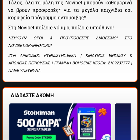
ΕΓΚΡΙΣΗ ΑΠΟ BETPICKS ΕΓΚΡΙΣΗ ΑΠΟ BETPICKS
Τέλος, όλα τα μέλη της Novibet μπορούν καθημερινά
να βρουν προσφορές* για τα μεγάλα παιχνίδια και
κορυφαίο πρόγραμμα ανταμοιβής*.
Εύκολη εγγραφή
Στη Novibet παίζεις νόμιμα, παίζεις υπεύθυνα!
Άμεση ταυτοποίηση
Γρήγορες αναλήψεις
*ΙΣΧΥΟΥΝ ΟΡΟΙ & ΠΡΟΫΠΟΘΕΣΕΙΣ ΔΙΑΘΕΣΙΜΟΙ ΣΤΟ
NOVIBET.GR/INFO/OROI
↪ΠΑΙΞΕ ΝΟΜΙΜΑ
21+| ΑΡΜΟΔΙΟΣ ΡΥΘΜΙΣΤΗΣ:ΕΕΕΠ | ΚΙΝΔΥΝΟΣ ΕΘΙΣΜΟΥ &
ΕΕΕΠ | 21+ | ΠΑΙΞΕ ΥΠΕΥΘΥΝΑ
ΑΠΩΛΕΙΑΣ ΠΕΡΙΟΥΣΙΑΣ | ΓΡΑΜΜΗ ΒΟΗΘΕΙΑΣ ΚΕΘΕΑ: 2109237777 |
ΠΑΙΞΕ ΥΠΕΥΘΥΝΑ.
ΔΙΑΒΑΣΤΕ ΑΚΟΜΗ