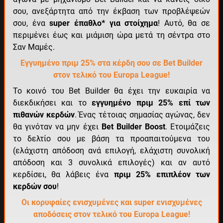
σου, ανεξάρτητα από την έκβαση των προβλέψεών
σου, ένα
super έπαθλο* για στοίχημα
! Αυτό, θα σε
περιμένει έως και μιάμιση ώρα μετά τη σέντρα στο
Σαν Μαμές.
Εγγυημένο πριμ 25% στα κέρδη σου σε Bet Builder
στον τελικό του Europa League!
ΕΓΚΡΙΣΗ ΑΠΟ BETPICKS ΕΓΚΡΙΣΗ ΑΠΟ BETPICKS
Το κοινό του Bet Builder θα έχει την ευκαιρία να
διεκδικήσει και το
εγγυημένο πριμ 25% επί των
πιθανών κερδών
. Ένας τέτοιας σημασίας αγώνας, δεν
θα γινόταν να μην έχει
Bet Builder Boost
. Ετοιμάζεις
το δελτίο σου με βάση τα προαπαιτούμενα του
(ελάχιστη απόδοση ανά επιλογή, ελάχιστη συνολική
απόδοση και 3 συνολικά επιλογές) και αν αυτό
κερδίσει, θα λάβεις ένα
πριμ 25% επιπλέον των
κερδών σου
!
Οι κορυφαίες ενισχυμένες και super ενισχυμένες
αποδόσεις στον τελικό του Europa League!