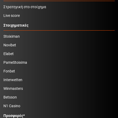
Στρατηγική στο στοίχημα
Live score
Στοιχηματικές
Stoiximan
Novibet
Elabet
PameStoixima
Fonbet
Interwetten
Winmasters
Betsson
N1 Casino
Προσφορές*