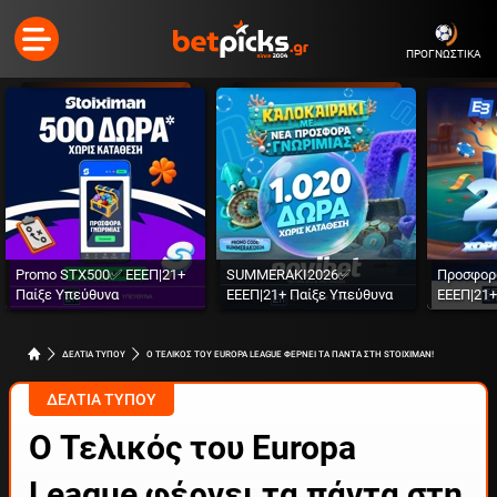
ΠΡΟΓΝΩΣΤΙΚΑ
Promo STX500✅ ΕΕΕΠ|21+
SUMMERAKI2026✅
Προσφορ
Παίξε Υπεύθυνα
ΕΕΕΠ|21+ Παίξε Υπεύθυνα
ΕΕΕΠ|21+
ΔΕΛΤΙΑ ΤΥΠΟΥ
Ο ΤΕΛΙΚΟΣ ΤΟΥ EUROPA LEAGUE ΦΕΡΝΕΙ ΤΑ ΠΑΝΤΑ ΣΤΗ STOIXIMAN!
ΔΕΛΤΙΑ ΤΥΠΟΥ
Ο Τελικός του Europa
League φέρνει τα πάντα στη