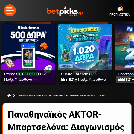
ΠΡΟΓΝΩΣΤΙΚΑ
Promo STX500✅ ΕΕΕΠ|21+
SUMMERAKI2026✅
Προσφορ
Παίξε Υπεύθυνα
ΕΕΕΠ|21+ Παίξε Υπεύθυνα
ΕΕΕΠ|21+
ΠΑΝΑΘΗΝΑΙΚΟΣ AKTOR-ΜΠΑΡΤΣΕΛΟΝΑ: ΔΙΑΓΩΝΙΣΜΟΣ ΓΙΑ ΔΩΡΕΑΝ ΕΙΣΙΤΗΡΙΑ
Παναθηναϊκός AKTOR-
Μπαρτσελόνα: Διαγωνισμός