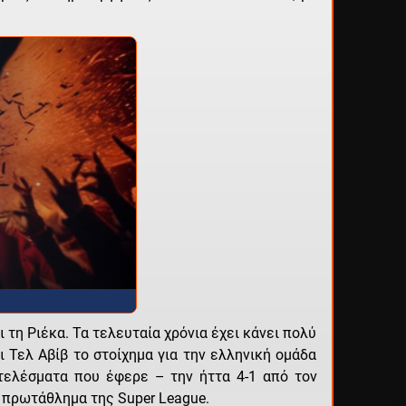
η Ριέκα. Τα τελευταία χρόνια έχει κάνει πολύ
 Τελ Αβίβ το στοίχημα για την ελληνική ομάδα
οτελέσματα που έφερε – την ήττα 4-1 από τον
ο πρωτάθλημα της Super League.