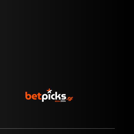
κε στοιχηματική με: