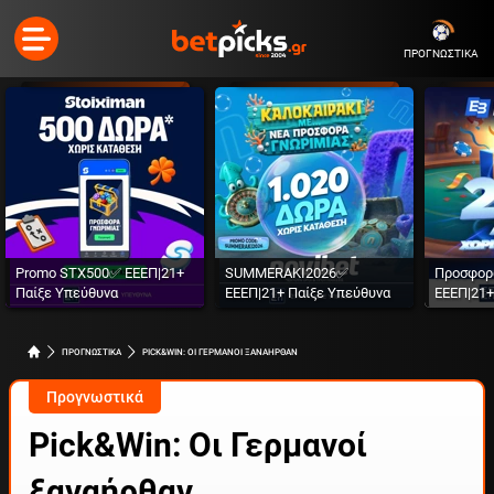
ΠΡΟΓΝΩΣΤΙΚΑ
Promo STX500✅ ΕΕΕΠ|21+
SUMMERAKI2026✅
Προσφορ
Παίξε Υπεύθυνα
ΕΕΕΠ|21+ Παίξε Υπεύθυνα
ΕΕΕΠ|21+
ΠΡΟΓΝΩΣΤΙΚΑ
PICK&WIN: ΟΙ ΓΕΡΜΑΝΟΙ ΞΑΝΑΗΡΘΑΝ
Προγνωστικά
Pick&Win: Οι Γερμανοί
ξαναήρθαν