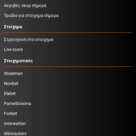
Ακριβές σκορ σήμερα
Τριάδα για στοίχημα σήμερα
Στοίχημα
Στρατηγική στο στοίχημα
Live score
Στοιχηματικές
Stoiximan
Novibet
Elabet
PameStoixima
Fonbet
Interwetten
Winmasters