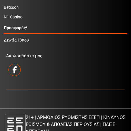
Betsson
N1 Casino
Προσφορές*
Δελτία Τύπου
Ακολουθήστε μας
21+ | ΑΡΜΟΔΙΟΣ ΡΥΘΜΙΣΤΗΣ ΕΕΕΠ | ΚΙΝΔΥΝΟΣ
ΕΘΙΣΜΟΥ & ΑΠΩΛΕΙΑΣ ΠΕΡΙΟΥΣΙΑΣ |
ΠΑΙΞΕ