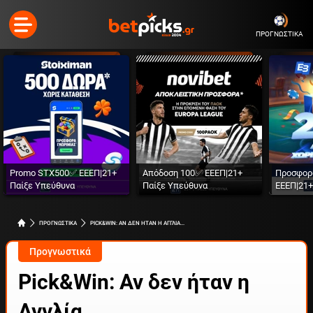
ΠΡΟΓΝΩΣΤΙΚΑ
Promo STX500✅ ΕΕΕΠ|21+
Απόδοση 100✅ ΕΕΕΠ|21+
Προσφορ
Παίξε Υπεύθυνα
Παίξε Υπεύθυνα
ΕΕΕΠ|21+
ΠΡΟΓΝΩΣΤΙΚΑ
PICK&WIN: ΑΝ ΔΕΝ ΗΤΑΝ Η ΑΓΓΛΙΑ...
Προγνωστικά
Pick&Win: Αν δεν ήταν η
Αγγλία...