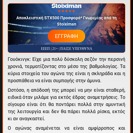
ΕΓΚΡΙΣΗ ΑΠΟ BETPICKS ΕΓΚΡΙΣΗ ΑΠΟ BETPICKS
☆☆☆☆☆
★★★★★
Αποκλειστική STX500 Προσφορά* Γνωριμίας από τη
Stoiximan
EΓΓΡΑΦΗ
ΕΕΕΠ | 21+ | ΠΑΙΞΕ ΥΠΕΥΘΥΝΑ
Γουόκινγκ: Είχε μια πολύ δύσκολη σεζόν την περσινή
χρονιά, τερματίζοντας στο μέσο της βαθμολογίας. Τα
κύρια στοιχεία του αγώνα της είναι η σκληράδα και η
προσπάθεια να είναι συμπαγής στην άμυνα.
Ωστόσο, η απόδοσή της μπορεί να μην είναι σταθερή,
ειδικά όταν μιλάμε για εκτός έδρας αναμετρήσεις. Το
σίγουρο είναι ότι θα ποντάρει πολλά στην αμυντική
της λειτουργία και δεν θα πάρει πολλά ρίσκα, εκτός
Βρέθηκε στοιχηματική με:
κι αν αναγκαστεί.
Ο αγώνας αναμένεται να είναι αμφίρροπος και