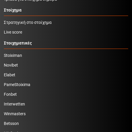
Στοίχημα
Στρατηγική στο στοίχημα
Live score
Στοιχηματικές
Stoiximan
Novibet
Elabet
PameStoixima
Fonbet
Interwetten
Winmasters
Betsson