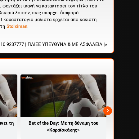
 φαντάζει ικανή να κατακτήσει τον τίτλο του
. Θεωρώ λοιπόν, πως υπάρχει διαφορά
 Γκουαστατόγια μάλιστα έρχεται από κάκιστη
στη
Stoiximan
.
0 9237777 | ΠΑΙΞΕ ΥΠΕΥΘΥΝΑ & ΜΕ ΑΣΦΑΛΕΙΑ |»
άνει τη
Bet of the Day: Με τη δύναμη του
Pick&Win:
«Καραϊσκάκης»