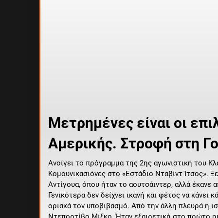
Μετρημένες είναι οι επιλ
Αμερικής. Στροφή στη Γο
Ανοίγει το πρόγραμμα της 2ης αγωνιστική του Κλ
Κομουνικασιόνες στο «Εστάδιο Νταβίντ Ίτσος». Ξ
Αντίγουα, όπου ήταν το αουτσάιντερ, αλλά έκανε 
Γενικότερα δεν δείχνει ικανή και φέτος να κάνει
οριακά τον υποβιβασμό. Από την άλλη πλευρά η ι
Ντεπορτίβο Μίξκο. Ήταν εξαιρετική στο πρώτο ημ