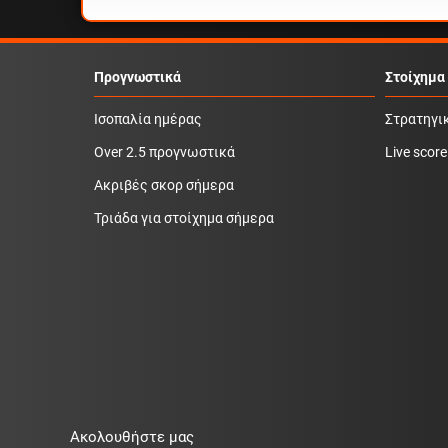
Προγνωστικά
Στοίχημα
Ισοπαλία ημέρας
Στρατηγι
Over 2.5 προγνωστικά
Live score
Ακριβές σκορ σήμερα
Τριάδα για στοίχημα σήμερα
Ακολουθήστε μας