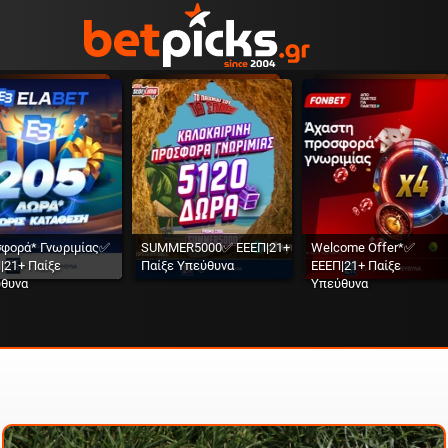
φορά* Γνωριμίας✅
SUMMER5000✅ ΕΕΕΠ|21+
Welcome Offer*✅
|21+ Παίξε
Παίξε Υπεύθυνα
ΕΕΕΠ|21+ Παίξε
θυνα
Υπεύθυνα