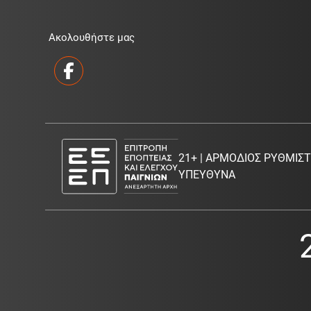
Ακολουθήστε μας
21+ | ΑΡΜΟΔΙΟΣ ΡΥΘΜΙΣΤ
ΥΠΕΥΘΥΝΑ