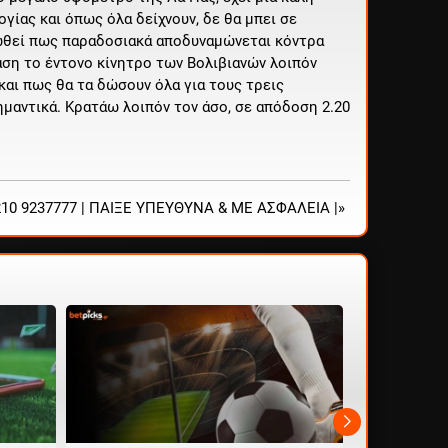
γίας και όπως όλα δείχνουν, δε θα μπει σε
ιωθεί πως παραδοσιακά αποδυναμώνεται κόντρα
βάση το έντονο κίνητρο των Βολιβιανών λοιπόν
αι πως θα τα δώσουν όλα για τους τρεις
ημαντικά. Κρατάω λοιπόν τον άσο, σε απόδοση 2.20
0 9237777 | ΠΑΙΞΕ ΥΠΕΥΘΥΝΑ & ΜΕ ΑΣΦΑΛΕΙΑ |»