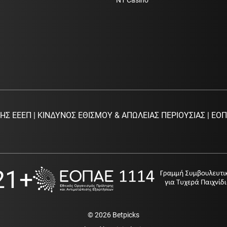
N1 Casino
Βρέθη
Εύκ
ΗΣ ΕΕΕΠ | ΚΙΝΔΥΝΟΣ ΕΘΙΣΜΟΥ & ΑΠΩΛΕΙΑΣ ΠΕΡΙΟΥΣΙΑΣ |
ΕΟΠ
Άμεσ
Γρήγ
21+
ΕΕΕΠ | 21
© 2026 Betpicks