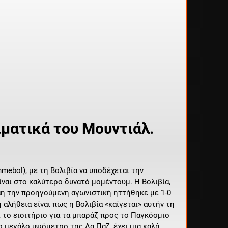
ιματικά του Μουντιάλ.
ebol), με τη Βολιβία να υποδέχεται την
ίναι στο καλύτερο δυνατό μομέντουμ. Η Βολιβία,
υάη την προηγούμενη αγωνιστική ηττήθηκε με 1-0
αλήθεια είναι πως η Βολιβία «καίγεται» αυτήν τη
ι το εισιτήριο για τα μπαράζ προς το Παγκόσμιο
το μεγάλο υψόμετρο της Λα Παζ, έχει μια καλή