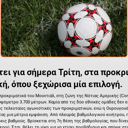
ι για σήμερα Τρίτη, στα προκρ
ή, όπου ξεχώρισα μία επιλογή.
προκριματικά του Μουντιάλ, στη ζώνη της Νότιας Αμερικής (Conm
ψόμετρο 3.700 μέτρων. Καμία από τις δύο εθνικές ομάδες δεν ε
ερις τελευταίες αγωνιστικές των προκριματικών, ενώ η Ουρουγο
τας μια μέτρια εμφάνιση. Από πλευράς βαθμολογικού κινήτρου, η 
τρεις βαθμούς. Βρίσκεται στη 7η θέση της βαθμολογίας, που δίνε
ρού. Έτσι, θέλει τη νίκη για να χτίσει προβάδισμα και απόψε σ