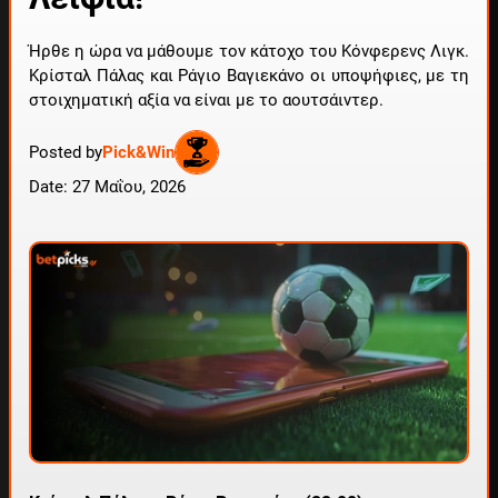
Ήρθε η ώρα να μάθουμε τον κάτοχο του Κόνφερενς Λιγκ.
Κρίσταλ Πάλας και Ράγιο Βαγιεκάνο οι υποψήφιες, με τη
στοιχηματική αξία να είναι με το αουτσάιντερ.
Posted by
Pick&Win
Date: 27 Μαΐου, 2026