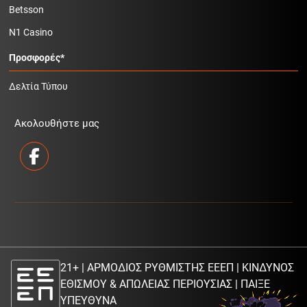
Betsson
N1 Casino
Προσφορές*
Δελτία Τύπου
Ακολουθήστε μας
21+ | ΑΡΜΟΔΙΟΣ ΡΥΘΜΙΣΤΗΣ ΕΕΕΠ | ΚΙΝΔΥΝΟΣ
ΕΘΙΣΜΟΥ & ΑΠΩΛΕΙΑΣ ΠΕΡΙΟΥΣΙΑΣ |
ΠΑΙΞΕ
ΥΠΕΥΘΥΝΑ