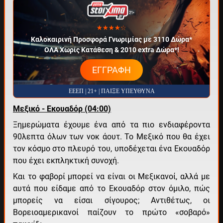
ΕΓΚΡΙΣΗ ΑΠΟ BETPICKS ΕΓΚΡΙΣΗ ΑΠΟ BETPICKS
☆☆☆☆☆
★★★★★
Καλοκαιρινή Προσφορά Γνωριμίας με 3110 Δώρα*
ΟΛΑ Χωρίς Κατάθεση & 2010 extra Δώρα*!
EΓΓΡΑΦΗ
ΕΕΕΠ | 21+ | ΠΑΙΞΕ ΥΠΕΥΘΥΝΑ
Μεξικό - Εκουαδόρ (04:00)
Ξημερώματα έχουμε ένα από τα πιο ενδιαφέροντα
90λεπτα όλων των νοκ άουτ. Το Μεξικό που θα έχει
τον κόσμο στο πλευρό του, υποδέχεται ένα Εκουαδόρ
που έχει εκπληκτική συνοχή.
Και το φαβορί μπορεί να είναι οι Μεξικανοί, αλλά με
αυτά που είδαμε από το Εκουαδόρ στον όμιλο, πώς
μπορείς να είσαι σίγουρος; Αντιθέτως, οι
Βορειοαμερικανοί παίζουν το πρώτο «σοβαρό»