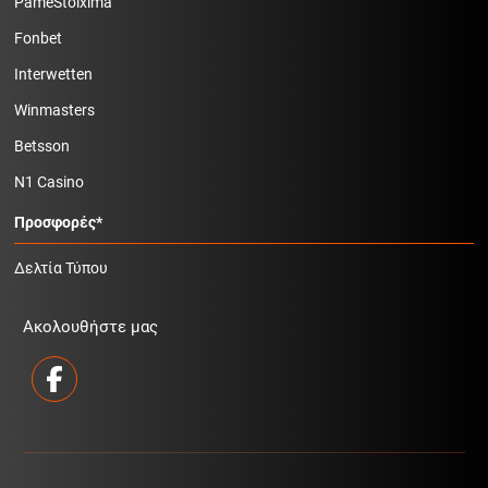
PameStoixima
Fonbet
Interwetten
Winmasters
Betsson
N1 Casino
Προσφορές*
Δελτία Τύπου
Ακολουθήστε μας