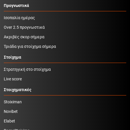
Προγνωστικά
Ισοπαλία ημέρας
Over 2.5 προγνωστικά
Ακριβές σκορ σήμερα
Τριάδα για στοίχημα σήμερα
Στοίχημα
Στρατηγική στο στοίχημα
Live score
Στοιχηματικές
Stoiximan
Novibet
Elabet