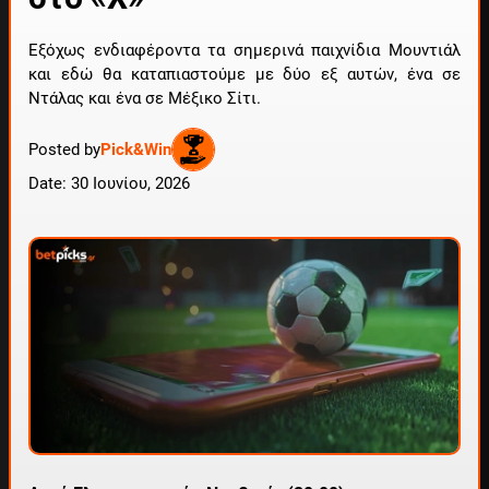
Εξόχως ενδιαφέροντα τα σημερινά παιχνίδια Μουντιάλ
και εδώ θα καταπιαστούμε με δύο εξ αυτών, ένα σε
Ντάλας και ένα σε Μέξικο Σίτι.
Posted by
Pick&Win
Date: 30 Ιουνίου, 2026