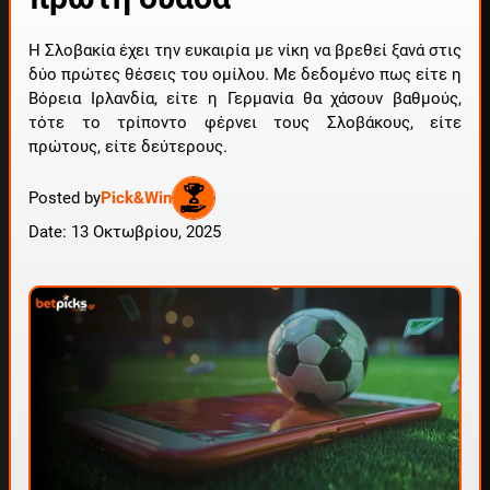
Η Σλοβακία έχει την ευκαιρία με νίκη να βρεθεί ξανά στις
δύο πρώτες θέσεις του ομίλου. Με δεδομένο πως είτε η
Βόρεια Ιρλανδία, είτε η Γερμανία θα χάσουν βαθμούς,
τότε το τρίποντο φέρνει τους Σλοβάκους, είτε
πρώτους, είτε δεύτερους.
Posted by
Pick&Win
Date: 13 Οκτωβρίου, 2025