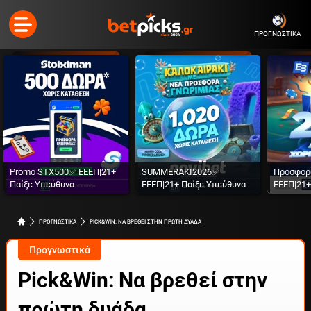
ΠΡΟΓΝΩΣΤΙΚΑ
Promo STX500✅ ΕΕΕΠ|21+
SUMMERAKI2026✅
Προσφορ
Παίξε Υπεύθυνα
ΕΕΕΠ|21+ Παίξε Υπεύθυνα
ΕΕΕΠ|21+
ΠΡΟΓΝΩΣΤΙΚΑ
PICK&WIN: ΝΑ ΒΡΕΘΕΙ ΣΤΗΝ ΠΡΩΤΗ ΔΥΑΔΑ
Προγνωστικά
Pick&Win: Να βρεθεί στην
πρώτη δυάδα