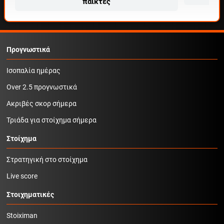
παίκτες
Προγνωστικά
Ισοπαλία ημέρας
Over 2.5 προγνωστικά
Ακριβές σκορ σήμερα
Τριάδα για στοίχημα σήμερα
Στοίχημα
Στρατηγική στο στοίχημα
Live score
Στοιχηματικές
Stoiximan