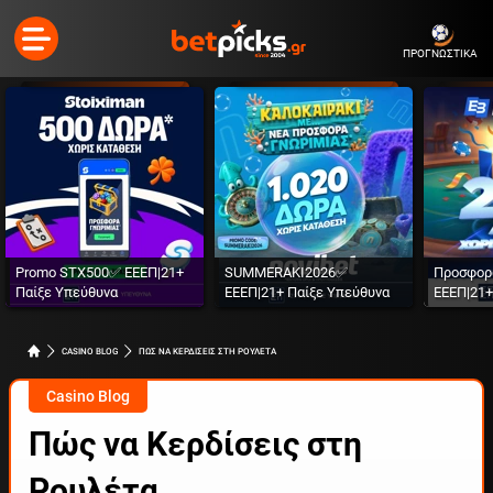
ΠΡΟΓΝΩΣΤΙΚΑ
Promo STX500✅ ΕΕΕΠ|21+
SUMMERAKI2026✅
Προσφορ
Παίξε Υπεύθυνα
ΕΕΕΠ|21+ Παίξε Υπεύθυνα
ΕΕΕΠ|21+
CASINO BLOG
ΠΩΣ ΝΑ ΚΕΡΔΙΣΕΙΣ ΣΤΗ ΡΟΥΛΕΤΑ
Casino Blog
Πώς να Κερδίσεις στη
Ρουλέτα