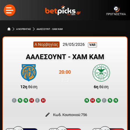
ΠΡΟΓΝΩΣΤΙΚΑ
Α ΝΟΡΒΗΓΙΑΣ
ΑΑΛΕΣΟΥΝΤ - ΧΑΜ ΚΑΜ
Α Νορβηγίας
29/05/2026
VAR
ΑΑΛΕΣΟΥΝΤ - ΧΑΜ ΚΑΜ
20:00
2
:
2
12η
θέση
6η
θέση
Ι
Ν
Ν
Η
Ι
Η
Ν
Η
Ν
Ι
Ν
Ν
Κωδ. Κουπονιού:
756