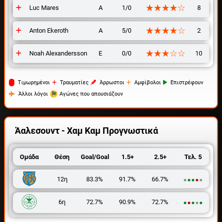
☆☆☆☆☆
★★★★★
Luc Mares
Α
1/0
8
☆☆☆☆☆
★★★★★
Anton Ekeroth
Α
5/0
2
☆☆☆☆☆
★★★★★
Noah Alexandersson
Ε
0/0
10
ΕΓΚΡΙΣΗ ΑΠΟ BETPICKS ΕΓΚΡΙΣΗ ΑΠΟ BETPICKS
Tιμωρημένοι
Τραυματίες
Άρρωστοι
Αμφίβολοι
Επιστρέφουν
Άλλοι λόγοι
Αγώνες που απουσιάζουν
Άαλεσουντ - Χαμ Καμ
Προγνωστικά
Ομάδα
Θέση
Goal/Goal
1.5+
2.5+
Τελ. 5
12η
83.3%
91.7%
66.7%
6η
72.7%
90.9%
72.7%