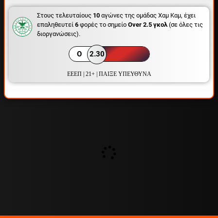
Στους τελευταίους
10
αγώνες της ομάδας Χαμ Καμ, έχει
επαληθευτεί
6
φορές το σημείο
Over 2.5 γκολ
(σε όλες τις
διοργανώσεις).
O
2.30
ΕΕΕΠ | 21+ | ΠΑΙΞΕ ΥΠΕΥΘΥΝΑ