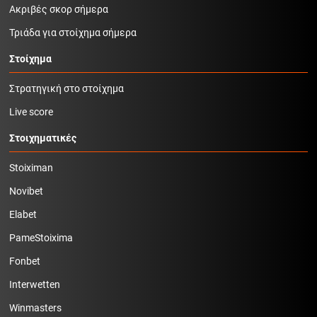
Ακριβές σκορ σήμερα
Τριάδα για στοίχημα σήμερα
Στοίχημα
Στρατηγική στο στοίχημα
Live score
Στοιχηματικές
Stoiximan
Novibet
Elabet
PameStoixima
Fonbet
Interwetten
Winmasters