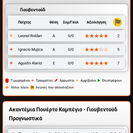
Γιουβεντούδ
Παίχτης
Θέση
Συμ/Γκολ
Αξιολόγηση
ΕΓΚΡΙΣΗ ΑΠΟ BETPICKS ΕΓΚΡΙΣΗ ΑΠΟ BETPICKS
☆☆☆☆☆
★★★★★
Leonel Roldan
Α
0/0
2
☆☆☆☆☆
★★★★★
Ignacio Mujica
Α
0/0
5
☆☆☆☆☆
★★★★★
Agustin Alaniz
Ε
0/0
7
Tιμωρημένοι
Τραυματίες
Άρρωστοι
Αμφίβολοι
Επιστρέφουν
Άλλοι λόγοι
Αγώνες που απουσιάζουν
Ακαντέμια Πουέρτο Καμπέγιο - Γιουβεντούδ
Προγνωστικά