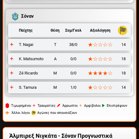
Σόναν
Παίχτης
Θέση
Συμ/Γκολ
Αξιολόγηση
☆☆☆☆☆
★★★★★
T. Nagai
Τ
38/0
14
☆☆☆☆☆
★★★★★
K. Matsumoto
Α
0/0
18
☆☆☆☆☆
★★★★★
Zé Ricardo
Μ
0/0
18
☆☆☆☆☆
★★★★★
S. Tamura
Μ
1/0
14
Tιμωρημένοι
Τραυματίες
Άρρωστοι
Αμφίβολοι
Επιστρέφουν
Άλλοι λόγοι
Αγώνες που απουσιάζουν
Άλμπιρεξ Νιγκάτα - Σόναν
Προγνωστικά