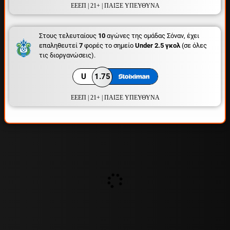
ΕΕΕΠ | 21+ | ΠΑΙΞΕ ΥΠΕΥΘΥΝΑ
Στους τελευταίους
10
αγώνες της ομάδας Σόναν, έχει
επαληθευτεί
7
φορές το σημείο
Under 2.5 γκολ
(σε όλες
τις διοργανώσεις).
U
1.75
ΕΕΕΠ | 21+ | ΠΑΙΞΕ ΥΠΕΥΘΥΝΑ