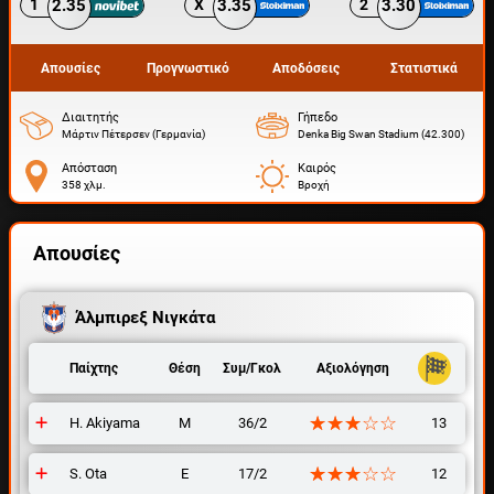
1
2.35
X
3.35
2
3.30
Απουσίες
Προγνωστικό
Αποδόσεις
Στατιστικά
Διαιτητής
Γήπεδο
Μάρτιν Πέτερσεν (Γερμανία)
Denka Big Swan Stadium (42.300)
Απόσταση
Καιρός
358 χλμ.
Βροχή
Απουσίες
Άλμπιρεξ Νιγκάτα
Παίχτης
Θέση
Συμ/Γκολ
Αξιολόγηση
☆☆☆☆☆
★★★★★
H. Akiyama
Μ
36/2
13
☆☆☆☆☆
★★★★★
S. Ota
Ε
17/2
12