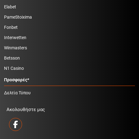
Elabet
PameStoixima
Fonbet
Interwetten
Winmasters
Betsson
N1 Casino
Προσφορές*
Δελτία Τύπου
Ακολουθήστε μας