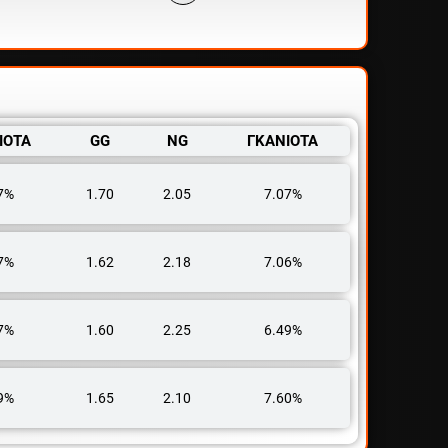
ΙΟΤΑ
GG
NG
ΓΚΑΝΙΟΤΑ
7%
1.70
2.05
7.07%
7%
1.62
2.18
7.06%
7%
1.60
2.25
6.49%
9%
1.65
2.10
7.60%