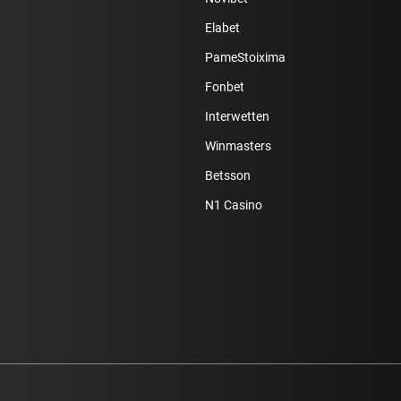
Elabet
PameStoixima
Fonbet
Interwetten
Winmasters
Betsson
N1 Casino
Βρέθη
Εύκ