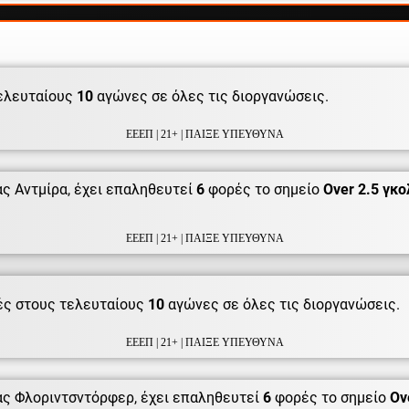
ελευταίους
10
αγώνες σε όλες τις διοργανώσεις.
ΕΕΕΠ | 21+ | ΠΑΙΞΕ ΥΠΕΥΘΥΝΑ
ς Αντμίρα, έχει επαληθευτεί
6
φορές το σημείο
Over 2.5 γκο
ΕΕΕΠ | 21+ | ΠΑΙΞΕ ΥΠΕΥΘΥΝΑ
ς στους τελευταίους
10
αγώνες σε όλες τις διοργανώσεις.
ΕΕΕΠ | 21+ | ΠΑΙΞΕ ΥΠΕΥΘΥΝΑ
ς Φλοριντσντόρφερ, έχει επαληθευτεί
6
φορές το σημείο
Ov