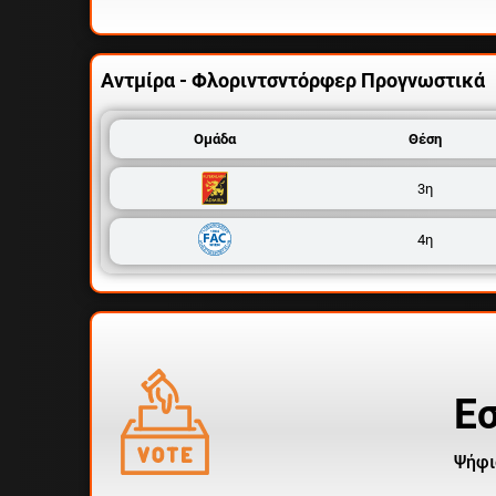
Αντμίρα - Φλοριντσντόρφερ
Προγνωστικά
Ομάδα
Θέση
3η
4η
Εσ
Ψήφι