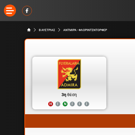
Β ΑΥΣΤΡΙΑΣ
ΑΝΤΜΙΡΑ - ΦΛΟΡΙΝΤΣΝΤΟΡΦΕΡ
3η
θέση
Η
Ι
Ν
Ι
Ι
Ι