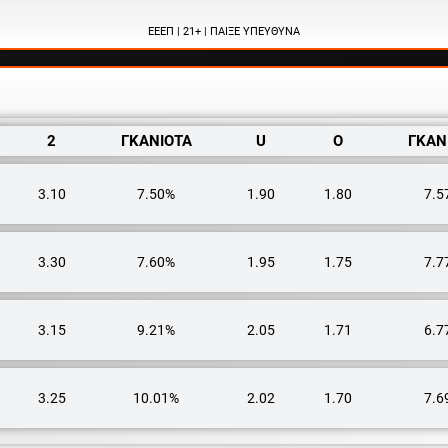
ΕΕΕΠ | 21+ | ΠΑΙΞΕ ΥΠΕΥΘΥΝΑ
2
ΓΚΑΝΙΟΤΑ
U
O
ΓΚΑΝ
3.10
7.50%
1.90
1.80
7.5
3.30
7.60%
1.95
1.75
7.7
3.15
9.21%
2.05
1.71
6.7
3.25
10.01%
2.02
1.70
7.6