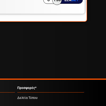
O
1.80
Προσφορές*
Δελτία Τύπου