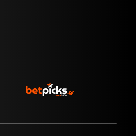
ΕΓ
κε στοιχηματική με:
ολη εγγραφή