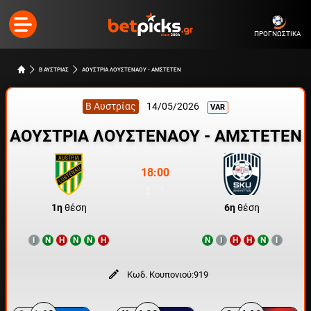
ΠΡΟΓΝΩΣΤΙΚΑ
Β ΑΥΣΤΡΙΑΣ
ΑΟΥΣΤΡΙΑ ΛΟΥΣΤΕΝΑΟΥ - ΑΜΣΤΕΤΕΝ
Β Αυστρίας
14/05/2026
VAR
ΑΟΥΣΤΡΙΑ ΛΟΥΣΤΕΝΑΟΥ - ΑΜΣΤΕΤΕΝ
18:00
2
:
1
1η
θέση
6η
θέση
Ι
Ν
Η
Ν
Ν
Η
Ν
Ι
Η
Η
Ν
Ι
Κωδ. Κουπονιού:
919