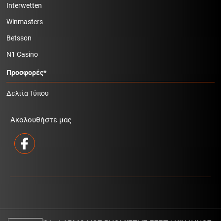
Interwetten
Winmasters
Betsson
N1 Casino
Προσφορές*
Δελτία Τύπου
Ακολουθήστε μας