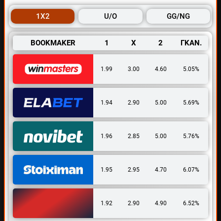
ΕΓΚΡΙΣΗ ΑΠΟ BETPICKS ΕΓΚΡΙΣΗ ΑΠΟ BETPICKS
1X2
U/O
GG/NG
BOOKMAKER
1
X
2
ΓΚΑΝ.
1.99
3.00
4.60
5.05%
1.94
2.90
5.00
5.69%
1.96
2.85
5.00
5.76%
Βρέθηκε στοιχηματική με:
1.95
2.95
4.70
6.07%
1.92
2.90
4.90
6.52%