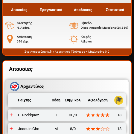
Απουσίες
Προγνωστικό
Αποδόσεις
Στατιστικά
Διαιτητής
Γήπεδο
Ν. Αράσα
Diego Armando Maradona (24.380)
Απόσταση
Καιρός
696 χλμ.
Αίθριος
Στο Απερτούρα (κ.δ.): Αρχεντίνος Τζούνιορς – Μπελγράνο 0-0
Απουσίες
Αρχεντίνος
Παίχτης
Θέση
Συμ/Γκολ
Αξιολόγηση
☆☆☆☆☆
★★★★★
D. Rodríguez
Τ
30/0
18
☆☆☆☆☆
★★★★★
Joaquin Gho
Μ
8/0
18