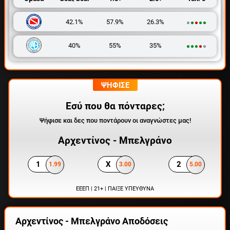
ΕΓΚΡΙΣΗ ΑΠΟ BETPICKS ΕΓΚΡΙΣΗ ΑΠΟ BETPICKS
42.1%
57.9%
26.3%
40%
55%
35%
ΨΗΦΙΣΕ
Εσύ που θα πόνταρες;
Ψήφισε και δες που ποντάρουν οι αναγνώστες μας!
Αρχεντίνος - Μπελγράνο
1
X
2
1.99
3.00
5.00
ΕΕΕΠ | 21+ | ΠΑΙΞΕ ΥΠΕΥΘΥΝΑ
Αρχεντίνος - Μπελγράνο Αποδόσεις