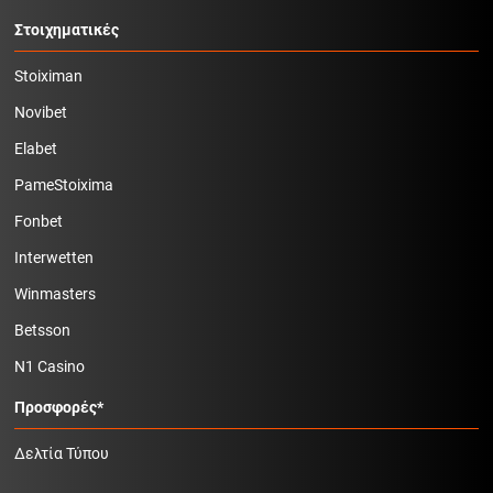
Στοιχηματικές
Stoiximan
Novibet
Elabet
PameStoixima
Fonbet
Interwetten
Winmasters
Betsson
N1 Casino
Προσφορές*
Δελτία Τύπου