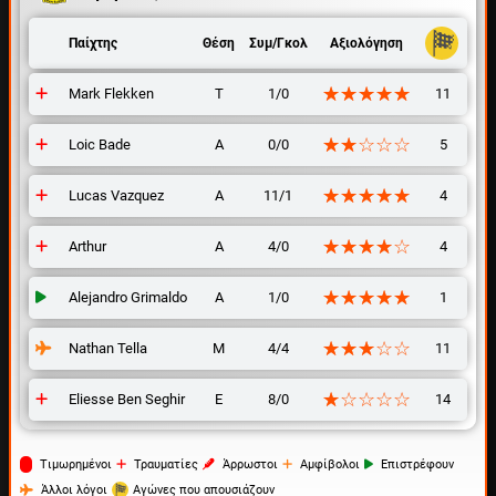
Παίχτης
Θέση
Συμ/Γκολ
Αξιολόγηση
☆☆☆☆☆
★★★★★
Mark Flekken
Τ
1/0
11
☆☆☆☆☆
★★★★★
Loic Bade
Α
0/0
5
☆☆☆☆☆
★★★★★
Lucas Vazquez
Α
11/1
4
☆☆☆☆☆
★★★★★
Arthur
Α
4/0
4
ΕΓΚΡΙΣΗ ΑΠΟ BETPICKS ΕΓΚΡΙΣΗ ΑΠΟ BETPICKS
☆☆☆☆☆
★★★★★
Alejandro Grimaldo
Α
1/0
1
☆☆☆☆☆
★★★★★
Nathan Tella
Μ
4/4
11
☆☆☆☆☆
★★★★★
Eliesse Ben Seghir
Ε
8/0
14
Tιμωρημένοι
Τραυματίες
Άρρωστοι
Αμφίβολοι
Επιστρέφουν
Άλλοι λόγοι
Αγώνες που απουσιάζουν