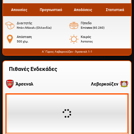
Απουσίες
Προγνωστικό
Αποδόσεις
Στατιστικά
Διαιτητής
Γήπεδο
Ντάνι Μάκελι (Ολλανδία)
Emirates (60.260)
Απόσταση
Καιρός
500 χλμ.
Άστατος
Α΄ Γύρος:
Λεβερκούζεν - Άρσεναλ 1-1
Πιθανές Ενδεκάδες
Άρσεναλ
Λεβερκούζεν