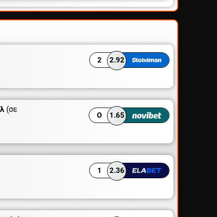
2
2.92
ολ
(σε
O
1.65
1
2.36