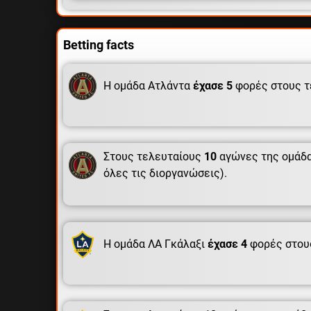
Betting facts
Η ομάδα Ατλάντα
έχασε 5
φορές στους τ
Στους τελευταίους
10
αγώνες της ομάδα
όλες τις διοργανώσεις).
Η ομάδα ΛA Γκάλαξι
έχασε 4
φορές στου