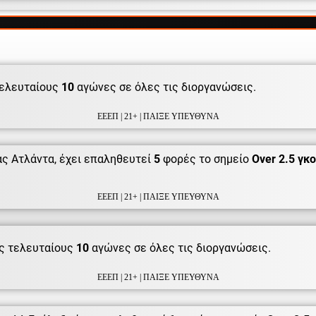
ελευταίους
10
αγώνες σε όλες τις διοργανώσεις.
ΕΕΕΠ | 21+ | ΠΑΙΞΕ ΥΠΕΥΘΥΝΑ
ς Ατλάντα, έχει επαληθευτεί
5
φορές το σημείο
Over 2.5 γκ
ΕΕΕΠ | 21+ | ΠΑΙΞΕ ΥΠΕΥΘΥΝΑ
ς τελευταίους
10
αγώνες σε όλες τις διοργανώσεις.
ΕΕΕΠ | 21+ | ΠΑΙΞΕ ΥΠΕΥΘΥΝΑ