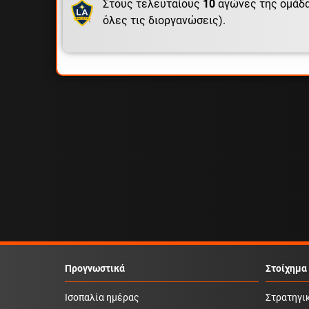
Στους τελευταίους
10
αγώνες της ομάδα
όλες τις διοργανώσεις).
Προγνωστικά
Στοίχημα
Ισοπαλία ημέρας
Στρατηγι