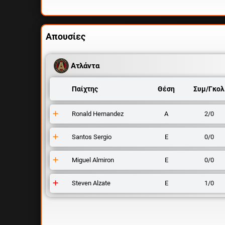
Απουσίες
Ατλάντα
Παίχτης
Θέση
Συμ/Γκολ
Ronald Hernandez
Α
2/0
Santos Sergio
Ε
0/0
Miguel Almiron
Ε
0/0
Steven Alzate
Ε
1/0