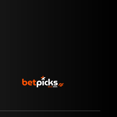
κε στοιχηματική με: