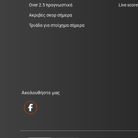
Over 2.5 προγνωστικά
Live score
Ακριβές σκορ σήμερα
Τριάδα για στοίχημα σήμερα
Ακολουθήστε μας