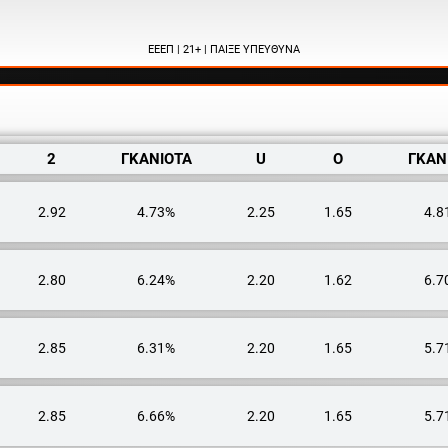
ΕΕΕΠ | 21+ | ΠΑΙΞΕ ΥΠΕΥΘΥΝΑ
2
ΓΚΑΝΙΟΤΑ
U
O
ΓΚΑΝ
2.92
4.73%
2.25
1.65
4.8
2.80
6.24%
2.20
1.62
6.7
2.85
6.31%
2.20
1.65
5.7
2.85
6.66%
2.20
1.65
5.7