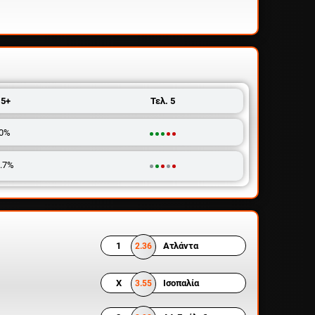
.5+
Τελ. 5
0%
.7%
1
Ατλάντα
2.36
X
Ισοπαλία
3.55