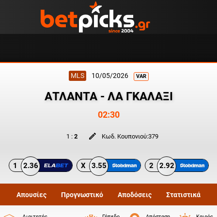
MLS
10/05/2026
VAR
ΑΤΛΑΝΤΑ - ΛA ΓΚΑΛΑΞΙ
02:30
1
:
2
Κωδ. Κουπονιού:
379
1
2.36
X
3.55
2
2.92
Απουσίες
Προγνωστικό
Αποδόσεις
Στατιστικά
Διαιτητής
Γήπεδο
Απόσταση
Καιρός