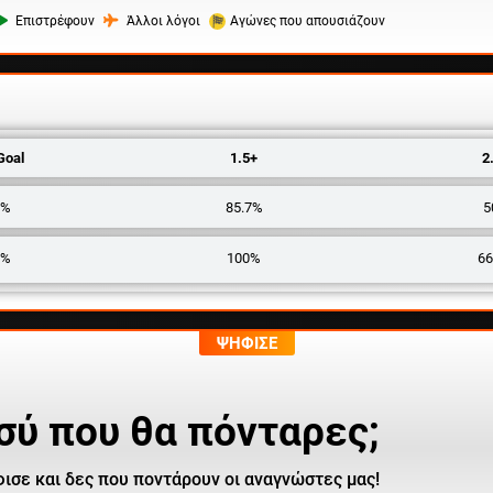
Επιστρέφουν
Άλλοι λόγοι
Αγώνες που απουσιάζουν
Goal
1.5+
2
1%
85.7%
5
7%
100%
66
ΨΗΦΙΣΕ
σύ που θα πόνταρες;
ισε και δες που ποντάρουν οι αναγνώστες μας!