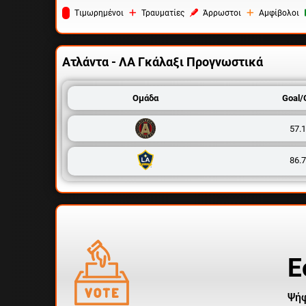
Tιμωρημένοι
Τραυματίες
Άρρωστοι
Αμφίβολοι
Ατλάντα - ΛA Γκάλαξι
Προγνωστικά
Ομάδα
Goal/
57.
86.
Ε
Ψήφ