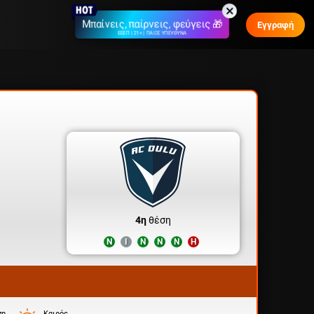
Μπαίνεις, παίρνεις, φεύγεις 🎁
Εγγραφή
ΕΕΕΠ | 21+ | ΠΑΙΞΕ ΥΠΕΥΘΥΝΑ
4η
θέση
Ν
Ι
Ν
Ν
Ν
Η
ση
Καιρός