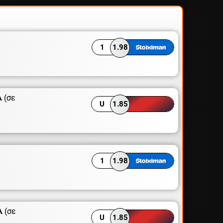
1
1.98
λ
(σε
U
1.85
1
1.98
λ
(σε
U
1.85