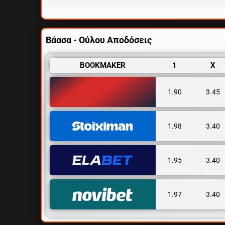
Βάασα - Ούλου Αποδόσεις
BOOKMAKER
1
X
1.90
3.45
1.98
3.40
1.95
3.40
1.97
3.40