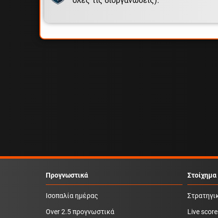
όλες τις διοργανώσεις).
Προγνωστικά
Στοίχημα
Ισοπαλία ημέρας
Στρατηγι
Over 2.5 προγνωστικά
Live score