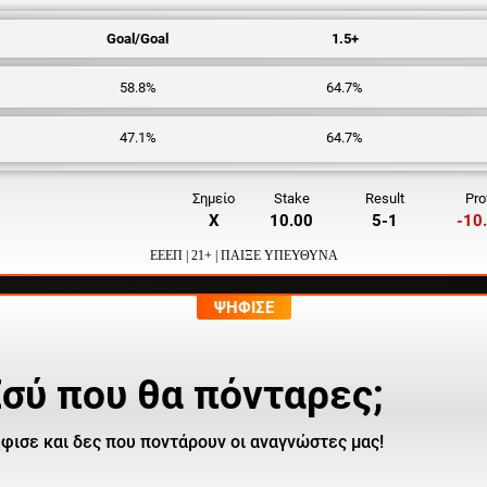
Goal/Goal
1.5+
58.8%
64.7%
47.1%
64.7%
Σημείο
Stake
Result
Prof
X
10.00
5-1
-10
ΕΕΕΠ | 21+ | ΠΑΙΞΕ ΥΠΕΥΘΥΝΑ
ΨΗΦΙΣΕ
σύ που θα πόνταρες;
φισε και δες που ποντάρουν οι αναγνώστες μας!