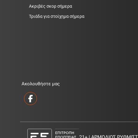
Ακριβές σκορ σήμερα
Τριάδα για στοίχημα σήμερα
Ακολουθήστε μας
21+ | ΑΡΜΟΔΙΟΣ ΡΥΘΜΙΣΤ