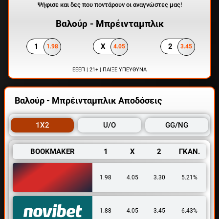
Ψήφισε και δες που ποντάρουν οι αναγνώστες μας!
Βαλούρ - Μπρέινταμπλικ
1
X
2
1.98
4.05
3.45
ΕΕΕΠ | 21+ | ΠΑΙΞΕ ΥΠΕΥΘΥΝΑ
Βαλούρ - Μπρέινταμπλικ Αποδόσεις
1X2
U/O
GG/NG
BOOKMAKER
1
X
2
ΓΚΑΝ.
1.98
4.05
3.30
5.21%
1.88
4.05
3.45
6.43%