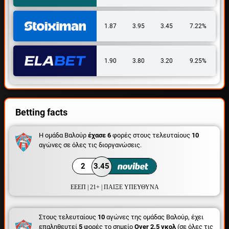
1.87
3.95
3.45
7.22%
1.90
3.80
3.20
9.25%
Betting facts
Η ομάδα Βαλούρ
έχασε 6
φορές στους τελευταίους
10
αγώνες σε όλες τις διοργανώσεις.
2
3.45
ΕΕΕΠ | 21+ | ΠΑΙΞΕ ΥΠΕΥΘΥΝΑ
Στους τελευταίους
10
αγώνες της ομάδας Βαλούρ, έχει
επαληθευτεί
5
φορές το σημείο
Over 2.5 γκολ
(σε όλες τις