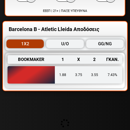
ΕΕΕΠ | 21+ | ΠΑΙΞΕ ΥΠΕΥΘΥΝΑ
Barcelona B - Atletic Lleida Αποδόσεις
1X2
U/O
GG/NG
BOOKMAKER
1
X
2
ΓΚΑΝ.
1.88
3.75
3.55
7.43%