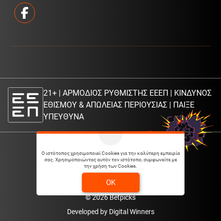
21+ | ΑΡΜΟΔΙΟΣ ΡΥΘΜΙΣΤΗΣ ΕΕΕΠ | ΚΙΝΔΥΝΟΣ
ΕΘΙΣΜΟΥ & ΑΠΩΛΕΙΑΣ ΠΕΡΙΟΥΣΙΑΣ |
ΠΑΙΞΕ
ΥΠΕΥΘΥΝΑ
21+
Ο ιστότοπος χρησιμοποιεί Cookies για την καλύτερη εμπειρία
σας. Χρησιμοποιώντας αυτόν τον ιστότοπο, συμφωνείτε με
την χρήση των Cookies.
OK
© 2026 Betpicks
Developed by
Digital Winners