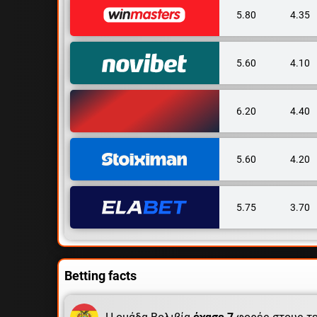
5.80
4.35
5.60
4.10
6.20
4.40
5.60
4.20
5.75
3.70
Betting facts