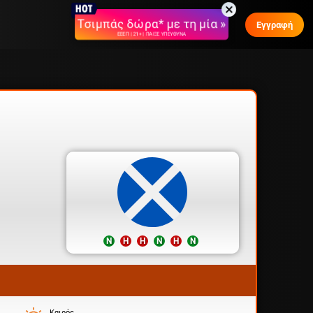
Τσιμπάς δώρα* με τη μία »
Εγγραφή
ΕΕΕΠ | 21+ | ΠΑΙΞΕ ΥΠΕΥΘΥΝΑ
Ν
Η
Η
Ν
Η
Ν
Καιρός