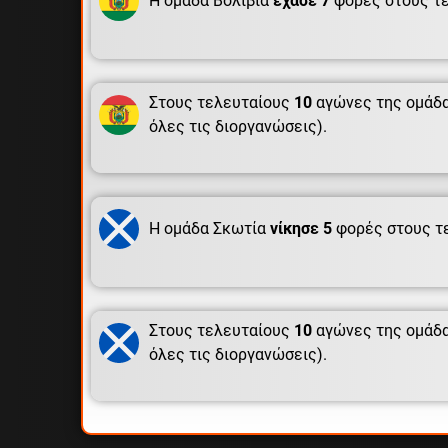
Η ομάδα Βολιβία
έχασε 7
φορές στους τ
Στους τελευταίους
10
αγώνες της ομάδα
όλες τις διοργανώσεις).
Η ομάδα Σκωτία
νίκησε 5
φορές στους τ
Στους τελευταίους
10
αγώνες της ομάδα
όλες τις διοργανώσεις).