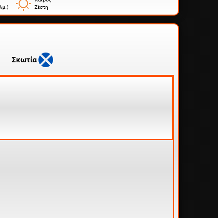
λμ.)
Ζέστη
Σκωτία