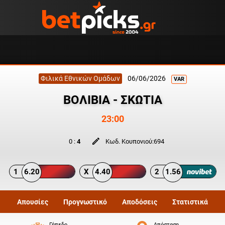
Φιλικά Εθνικών Ομάδων
06/06/2026
VAR
ΒΟΛΙΒΙΑ - ΣΚΩΤΙΑ
23:00
0
:
4
Κωδ. Κουπονιού:
694
1
6.20
X
4.40
2
1.56
Απουσίες
Προγνωστικό
Αποδόσεις
Στατιστικά
Γήπεδο
Απόσταση