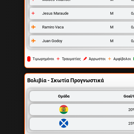
Jesus Maraude
Μ
0
Ramiro Vaca
Μ
0
Juan Godoy
Μ
0
Tιμωρημένοι
Τραυματίες
Άρρωστοι
Αμφίβολοι
Βολιβία - Σκωτία
Προγνωστικά
Ομάδα
Goal/
20
25