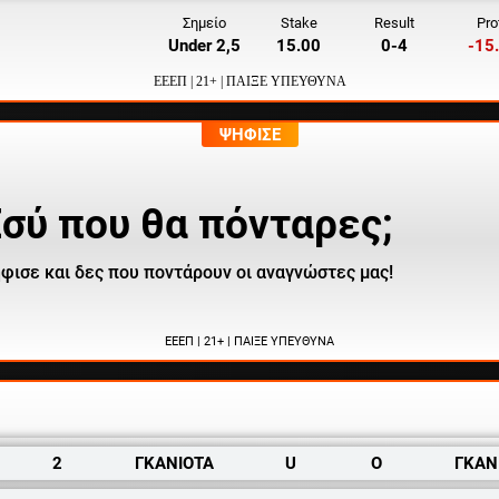
Σημείο
Stake
Result
Prof
Under 2,5
15.00
0-4
-15
ΕΕΕΠ | 21+ | ΠΑΙΞΕ ΥΠΕΥΘΥΝΑ
ΨΗΦΙΣΕ
σύ που θα πόνταρες;
φισε και δες που ποντάρουν οι αναγνώστες μας!
ΕΕΕΠ | 21+ | ΠΑΙΞΕ ΥΠΕΥΘΥΝΑ
2
ΓΚΑΝΙΟΤΑ
U
O
ΓΚΑΝ