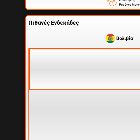
Ροσέντο Μεντ
Πιθανές Ενδεκάδες
Βολιβία