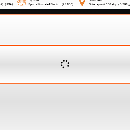
όζα (ΗΠΑ)
Sports Illustrated Stadium (25.000)
Ουδέτερο (6.300 χλμ. / 5.200 χ